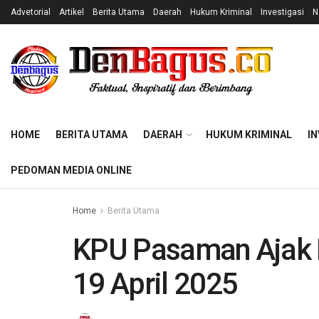
Advetorial
Artikel
Berita Utama
Daerah
Hukum Kriminal
Investigasi
N
HOME
BERITA UTAMA
DAERAH
HUKUM KRIMINAL
IN
PEDOMAN MEDIA ONLINE
Home
Berita Utama
KPU Pasaman Ajak 
19 April 2025