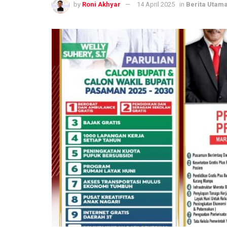
by
Roni Akhyar
14 April 2025
in
Berita Utam