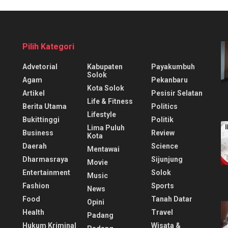
Pilih Kategori
Advetorial
Kabupaten
Payakumbuh
Solok
Agam
Pekanbaru
Kota Solok
Artikel
Pesisir Selatan
Life & Fitness
Berita Utama
Politics
Lifestyle
Bukittinggi
Politik
Lima Puluh
Business
Review
Kota
Daerah
Science
Mentawai
Dharmasraya
Sijunjung
Movie
Entertainment
Solok
Music
Fashion
Sports
News
Food
Tanah Datar
Opini
Health
Travel
Padang
Hukum Kriminal
Wisata &