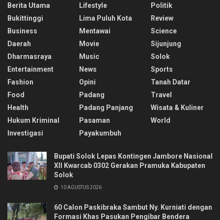
Berita Utama
Lifestyle
Politik
Bukittinggi
Lima Puluh Kota
Review
Business
Mentawai
Science
Daerah
Movie
Sijunjung
Dharmasraya
Music
Solok
Entertainment
News
Sports
Fashion
Opini
Tanah Datar
Food
Padang
Travel
Health
Padang Panjang
Wisata & Kuliner
Hukum Kriminal
Pasaman
World
Investigasi
Payakumbuh
Bupati Solok Lepas Kontingen Jambore Nasional
XII Kwarcab 0302 Gerakan Pramuka Kabupaten
Solok
10 AGUSTUS 2026
60 Calon Paskibraka Sambut Ny. Kurniati dengan
Formasi Khas Pasukan Pengibar Bendera