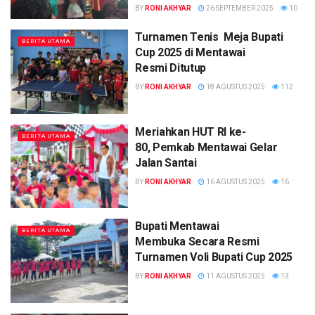
BY
RONI AKHYAR
26 SEPTEMBER 2025
10
Turnamen Tenis Meja Bupati
BERITA UTAMA
Cup 2025 di Mentawai
Resmi Ditutup
BY
RONI AKHYAR
18 AGUSTUS 2025
112
Meriahkan HUT RI ke-
BERITA UTAMA
80, Pemkab Mentawai Gelar
Jalan Santai
BY
RONI AKHYAR
16 AGUSTUS 2025
16
Bupati Mentawai
BERITA UTAMA
Membuka Secara Resmi
Turnamen Voli Bupati Cup 2025
BY
RONI AKHYAR
11 AGUSTUS 2025
13