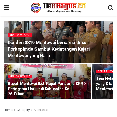
BERITA UTAMA
Dandim 0319 Mentawai bersama Unsur
Forkopimda Sambut Kedatangan Kejari
Mentawai yang Baru
BERITA UTA
BERITA UTAMA
Tiga Nelay
Bupati Mentawai Ikuti Rapat Paripurna DPRD
yang Dilap
Peringatan Hari Jadi Kabupaten Ke-
Mentawai, 
26 Tahun
Home
Category
Mentawai