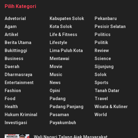
Pilih Kategori
Advetorial
Kabupaten Solok
Pekanbaru
Agam
Kota Solok
Pesisir Selatan
Artikel
Life & Fitness
Politics
Berita Utama
Lifestyle
Politik
Bukittinggi
Lima Puluh Kota
Review
Business
Mentawai
Science
Daerah
Movie
Sijunjung
Dharmasraya
Music
Solok
Entertainment
News
Sports
Fashion
Opini
Tanah Datar
Food
Padang
Travel
Health
Padang Panjang
Wisata & Kuliner
Hukum Kriminal
Pasaman
World
Investigasi
Payakumbuh
Wali Nagari Talang Ajak Masyarakat