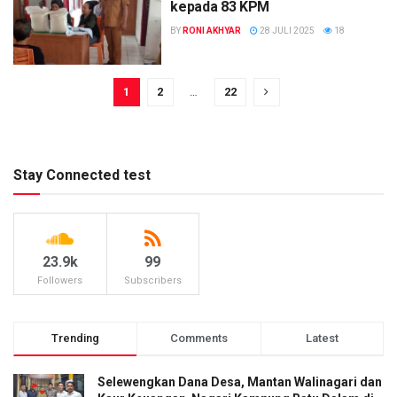
kepada 83 KPM
BY
RONI AKHYAR
28 JULI 2025
18
1
2
…
22
Stay Connected test
23.9k
99
Followers
Subscribers
Trending
Comments
Latest
Selewengkan Dana Desa, Mantan Walinagari dan