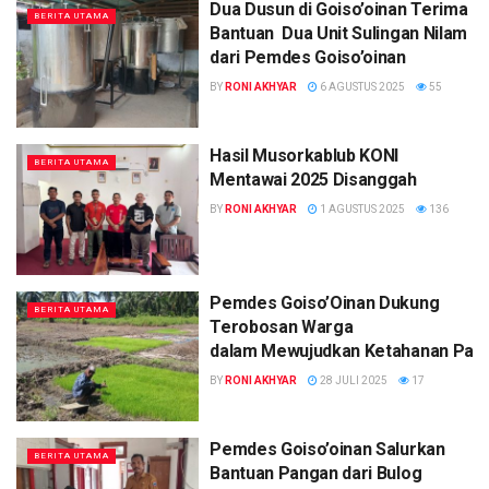
Dua Dusun di Goiso’oinan Terima
BERITA UTAMA
Bantuan Dua Unit Sulingan Nilam
dari Pemdes Goiso’oinan
BY
RONI AKHYAR
6 AGUSTUS 2025
55
Hasil Musorkablub KONI
BERITA UTAMA
Mentawai 2025 Disanggah
BY
RONI AKHYAR
1 AGUSTUS 2025
136
Pemdes Goiso’Oinan Dukung
BERITA UTAMA
Terobosan Warga
dalam Mewujudkan Ketahanan Pan
BY
RONI AKHYAR
28 JULI 2025
17
Pemdes Goiso’oinan Salurkan
BERITA UTAMA
Bantuan Pangan dari Bulog