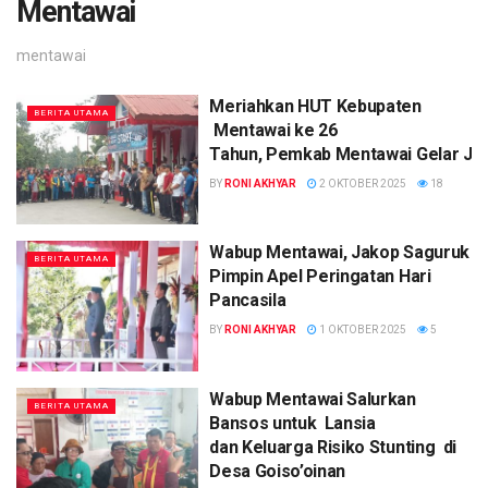
Mentawai
mentawai
Meriahkan HUT Kebupaten
BERITA UTAMA
Mentawai ke 26
Tahun, Pemkab Mentawai Gelar Jal
BY
RONI AKHYAR
2 OKTOBER 2025
18
Wabup Mentawai, Jakop Saguruk
BERITA UTAMA
Pimpin Apel Peringatan Hari
Pancasila
BY
RONI AKHYAR
1 OKTOBER 2025
5
Wabup Mentawai Salurkan
BERITA UTAMA
Bansos untuk Lansia
dan Keluarga Risiko Stunting di
Desa Goiso’oinan