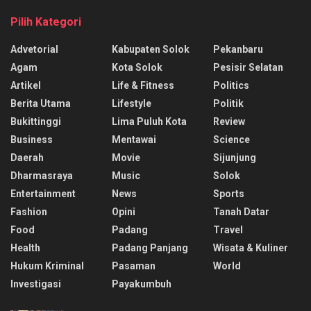
Pilih Kategori
Advetorial
Kabupaten Solok
Pekanbaru
Agam
Kota Solok
Pesisir Selatan
Artikel
Life & Fitness
Politics
Berita Utama
Lifestyle
Politik
Bukittinggi
Lima Puluh Kota
Review
Business
Mentawai
Science
Daerah
Movie
Sijunjung
Dharmasraya
Music
Solok
Entertainment
News
Sports
Fashion
Opini
Tanah Datar
Food
Padang
Travel
Health
Padang Panjang
Wisata & Kuliner
Hukum Kriminal
Pasaman
World
Investigasi
Payakumbuh