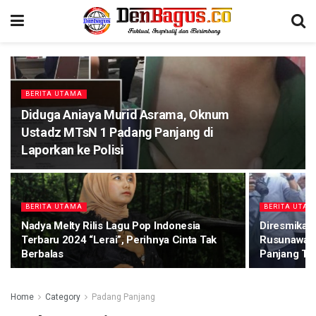
BERITA UTAMA
Diduga Aniaya Murid Asrama, Oknum
Ustadz MTsN 1 Padang Panjang di
Laporkan ke Polisi
BERITA UTAMA
BERITA UTA
Nadya Melty Rilis Lagu Pop Indonesia
Diresmikan 
Terbaru 2024 “Lerai”, Perihnya Cinta Tak
Rusunawa P
Berbalas
Panjang Te
Home
Category
Padang Panjang