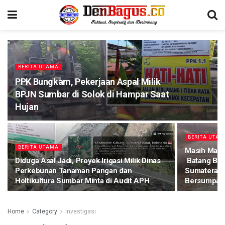
BERITA UTAMA
PPK Bungkam, Pekerjaan Aspal Milik
BPJN Sumbar di Solok di Hampar Saat
Hujan
BERITA UTA
BERITA UTAMA
Masih Masa
Diduga Asal Jadi, Proyek Irigasi Milik Dinas
Batang Bing
Perkebunan Tanaman Pangan dan
Sumatera V 
Holtikultura Sumbar Minta di Audit APH
Bersumpalk
Home
Category
Investigasi