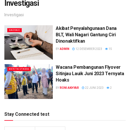
Investigasi
Investigasi
Akibat Penyalahgunaan Dana
DAERAH
BLT, Wali Nagari Gantung Ciri
Dinonaktifkan
BY
ADMIN
12 DESEMBER 2023
15
Wacana Pembangunan Flyover
BERITA UTAMA
Sitinjau Lauik Juni 2023 Ternyata
Hoaks
BY
RONI AKHYAR
22 JUNI 2023
2
Stay Connected test