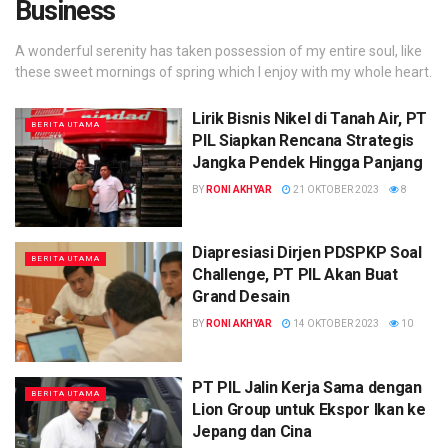
Business
A wonderful serenity has taken possession of my entire soul, like
these sweet mornings of spring which I enjoy with my whole heart.
Lirik Bisnis Nikel di Tanah Air, PT
BERITA UTAMA
PIL Siapkan Rencana Strategis
Jangka Pendek Hingga Panjang
BY
RONI AKHYAR
21 OKTOBER 2023
8
Diapresiasi Dirjen PDSPKP Soal
BERITA UTAMA
Challenge, PT PIL Akan Buat
Grand Desain
BY
RONI AKHYAR
14 OKTOBER 2023
10
PT PIL Jalin Kerja Sama dengan
BERITA UTAMA
Lion Group untuk Ekspor Ikan ke
Jepang dan Cina