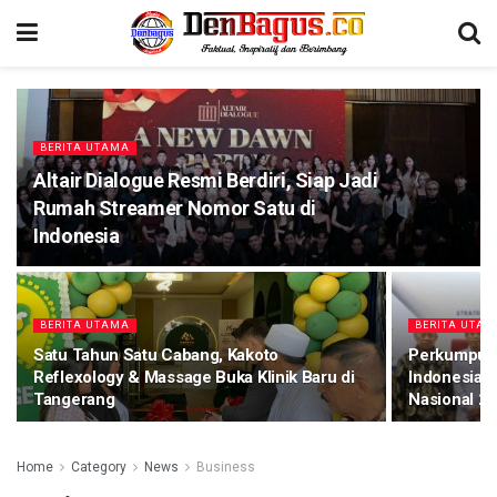
BERITA UTAMA
Altair Dialogue Resmi Berdiri, Siap Jadi
Rumah Streamer Nomor Satu di
Indonesia
BERITA UTAMA
BERITA UTA
Satu Tahun Satu Cabang, Kakoto
Perkumpula
Reflexology & Massage Buka Klinik Baru di
Indonesia 
Tangerang
Nasional 20
Home
Category
News
Business