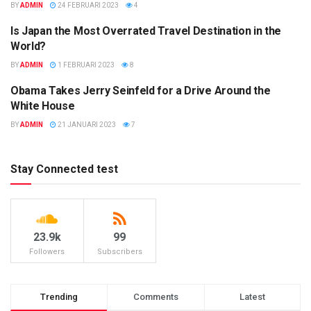
BY
ADMIN
24 FEBRUARI 2023
4
Is Japan the Most Overrated Travel Destination in the
TRAVEL
World?
BY
ADMIN
1 FEBRUARI 2023
8
Obama Takes Jerry Seinfeld for a Drive Around the
POLITICS
White House
BY
ADMIN
21 JANUARI 2023
7
Stay Connected test
23.9k
99
Followers
Subscribers
Trending
Comments
Latest