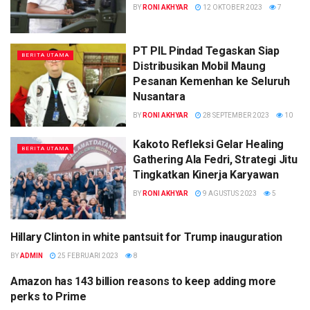
BY
RONI AKHYAR
12 OKTOBER 2023
7
PT PIL Pindad Tegaskan Siap
BERITA UTAMA
Distribusikan Mobil Maung
Pesanan Kemenhan ke Seluruh
Nusantara
BY
RONI AKHYAR
28 SEPTEMBER 2023
10
Kakoto Refleksi Gelar Healing
BERITA UTAMA
Gathering Ala Fedri, Strategi Jitu
Tingkatkan Kinerja Karyawan
BY
RONI AKHYAR
9 AGUSTUS 2023
5
Hillary Clinton in white pantsuit for Trump inauguration
POLITICS
BY
ADMIN
25 FEBRUARI 2023
8
Amazon has 143 billion reasons to keep adding more
POLITICS
perks to Prime