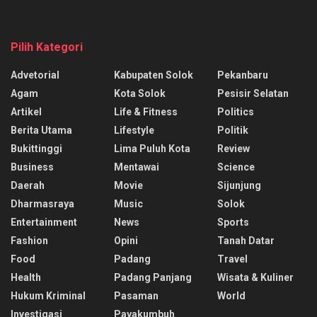
Pilih Kategori
Advetorial
Kabupaten Solok
Pekanbaru
Agam
Kota Solok
Pesisir Selatan
Artikel
Life & Fitness
Politics
Berita Utama
Lifestyle
Politik
Bukittinggi
Lima Puluh Kota
Review
Business
Mentawai
Science
Daerah
Movie
Sijunjung
Dharmasraya
Music
Solok
Entertainment
News
Sports
Fashion
Opini
Tanah Datar
Food
Padang
Travel
Health
Padang Panjang
Wisata & Kuliner
Hukum Kriminal
Pasaman
World
Investigasi
Payakumbuh