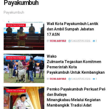
Payakumbuh
Payakumbuh
Wali Kota Payakumbuh Lantik
BERITA UTAMA
dan Ambil Sumpah Jabatan
17 ASN
BY
RONI AKHYAR
5 AGUSTUS 2026
1
Wako
BERITA UTAMA
Zulmaeta Tegaskan Komitmen
Pemerintah Kota
Payakumbuh Untuk Kembangkan Se
BY
RONI AKHYAR
5 AGUSTUS 2026
1
Pemko Payakumbuh Perkuat Pelest
BERITA UTAMA
dan Budaya
Minangkabau Melalui Kegiatan
Mambangkik Tradisi Adat