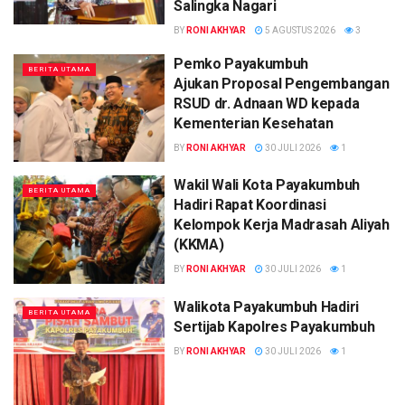
Salingka Nagari
BY
RONI AKHYAR
5 AGUSTUS 2026
3
Pemko Payakumbuh
BERITA UTAMA
Ajukan Proposal Pengembangan
RSUD dr. Adnaan WD kepada
Kementerian Kesehatan
BY
RONI AKHYAR
30 JULI 2026
1
Wakil Wali Kota Payakumbuh
BERITA UTAMA
Hadiri Rapat Koordinasi
Kelompok Kerja Madrasah Aliyah
(KKMA)
BY
RONI AKHYAR
30 JULI 2026
1
Walikota Payakumbuh Hadiri
BERITA UTAMA
Sertijab Kapolres Payakumbuh
BY
RONI AKHYAR
30 JULI 2026
1