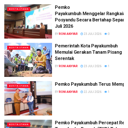
Pemko
BERITA UTAMA
Payakumbuh Menggelar Rangkaian
Posyandu Secara Bertahap Sepanj
Juli 2026
BY
RONI AKHYAR
23 JULI 2026
0
Pemerintah Kota Payakumbuh
BERITA UTAMA
Memulai Gerakan Tanam Pisang
Serentak
BY
RONI AKHYAR
23 JULI 2026
1
Pemko Payakumbuh Terus Memperk
BERITA UTAMA
BY
RONI AKHYAR
22 JULI 2026
1
Pemko Payakumbuh Percepat Real
BERITA UTAMA