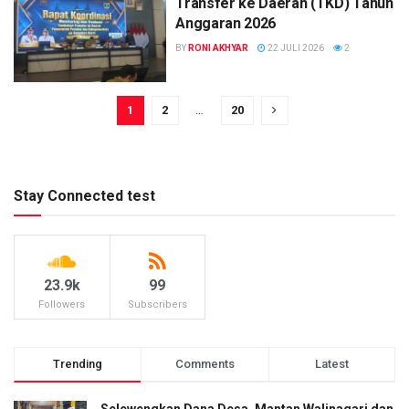
Transfer ke Daerah (TKD) Tahun
Anggaran 2026
BY
RONI AKHYAR
22 JULI 2026
2
1
2
…
20
Stay Connected test
23.9k
99
Followers
Subscribers
Trending
Comments
Latest