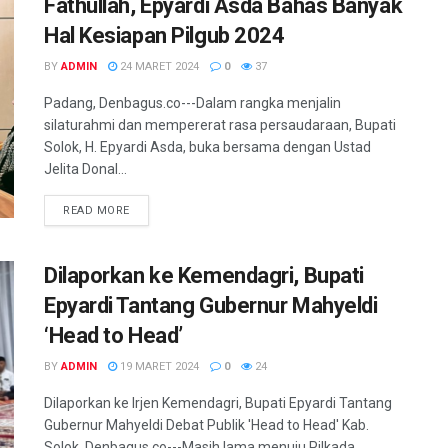
Fathullah, Epyardi Asda Bahas Banyak
Hal Kesiapan Pilgub 2024
BY
ADMIN
24 MARET 2024
0
37
Padang, Denbagus.co---Dalam rangka menjalin
silaturahmi dan mempererat rasa persaudaraan, Bupati
Solok, H. Epyardi Asda, buka bersama dengan Ustad
Jelita Donal...
READ MORE
Dilaporkan ke Kemendagri, Bupati
Epyardi Tantang Gubernur Mahyeldi
‘Head to Head’
BY
ADMIN
19 MARET 2024
0
24
Dilaporkan ke Irjen Kemendagri, Bupati Epyardi Tantang
Gubernur Mahyeldi Debat Publik 'Head to Head' Kab.
Solok, Denbagus.co---Masih lama menuju Pilkada...