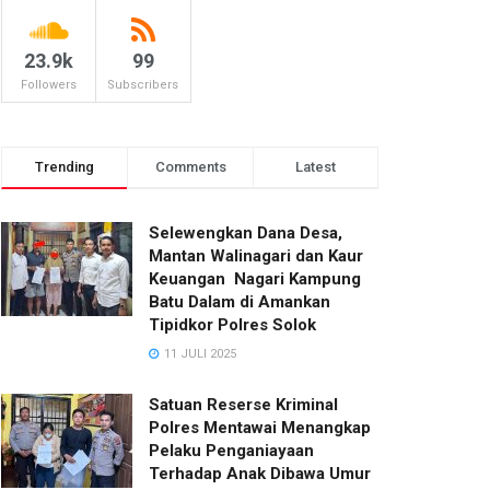
23.9k
99
Followers
Subscribers
Trending
Comments
Latest
Selewengkan Dana Desa,
Mantan Walinagari dan Kaur
Keuangan Nagari Kampung
Batu Dalam di Amankan
Tipidkor Polres Solok
11 JULI 2025
Satuan Reserse Kriminal
Polres Mentawai Menangkap
Pelaku Penganiayaan
Terhadap Anak Dibawa Umur