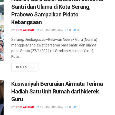
Santri dan Ulama di Kota Serang,
Prabowo Sampaikan Pidato
Kebangsaan
BY
RONI AKHYAR
28 JANUARI 2024
0
3
Serang, Denbagus.co–Relawan Nderek Guru (Ndraru)
menggelar sholawat bersama para santri dan ulama
pada Sabtu (27/1/2024) di Stadion Maulana Yusuf,
Kota...
READ MORE
Kuswariyah Beruraian Airmata Terima
Hadiah Satu Unit Rumah dari Nderek
Guru
BY
RONI AKHYAR
13 JANUARI 2024
0
10