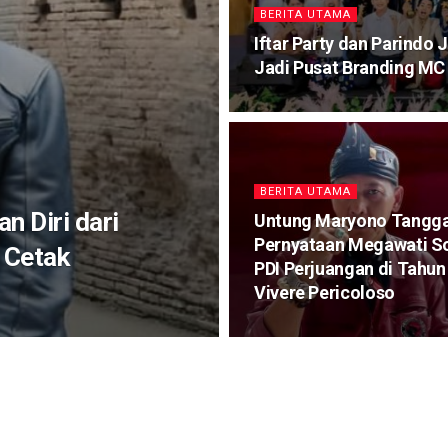
BERITA UTAMA
Iftar Party dan Parindo 
Jadi Pusat Branding MC
BERITA UTAMA
n Diri dari
Untung Maryono Tangga
Pernyataan Megawati S
s Cetak
PDI Perjuangan di Tahun
Vivere Pericoloso