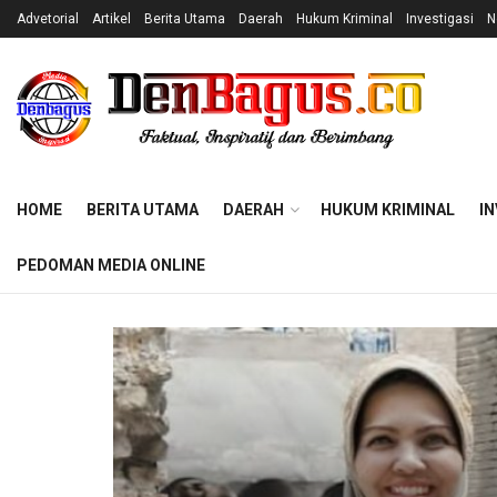
Advetorial
Artikel
Berita Utama
Daerah
Hukum Kriminal
Investigasi
N
HOME
BERITA UTAMA
DAERAH
HUKUM KRIMINAL
IN
PEDOMAN MEDIA ONLINE