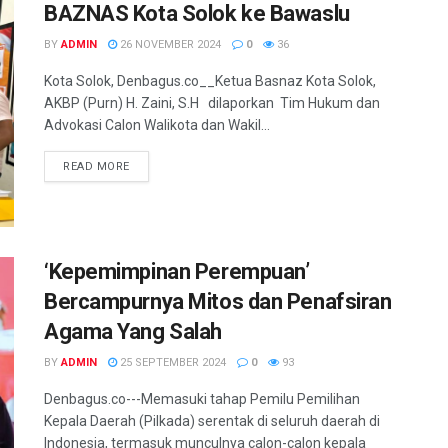
BAZNAS Kota Solok ke Bawaslu
BY
ADMIN
26 NOVEMBER 2024
0
36
Kota Solok, Denbagus.co__Ketua Basnaz Kota Solok,
AKBP (Purn) H. Zaini, S.H dilaporkan Tim Hukum dan
Advokasi Calon Walikota dan Wakil...
READ MORE
‘Kepemimpinan Perempuan’
Bercampurnya Mitos dan Penafsiran
Agama Yang Salah
BY
ADMIN
25 SEPTEMBER 2024
0
93
Denbagus.co---Memasuki tahap Pemilu Pemilihan
Kepala Daerah (Pilkada) serentak di seluruh daerah di
Indonesia, termasuk munculnya calon-calon kepala