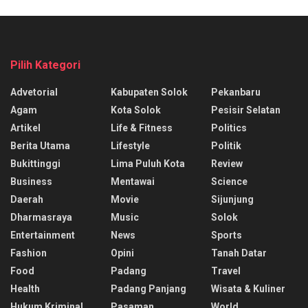
Pilih Kategori
Advetorial
Kabupaten Solok
Pekanbaru
Agam
Kota Solok
Pesisir Selatan
Artikel
Life & Fitness
Politics
Berita Utama
Lifestyle
Politik
Bukittinggi
Lima Puluh Kota
Review
Business
Mentawai
Science
Daerah
Movie
Sijunjung
Dharmasraya
Music
Solok
Entertainment
News
Sports
Fashion
Opini
Tanah Datar
Food
Padang
Travel
Health
Padang Panjang
Wisata & Kuliner
Hukum Kriminal
Pasaman
World