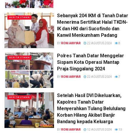
Sebanyak 204 IKM di Tanah Datar
BERITA UTAMA
Menerima Sertifikat Halal TKDN-
IK dan HKI dari Sucofindo dan
Kanwil Menkumham Padang
BY
RONI AKHYAR
22 AGUSTUS 2024
8
Polres Tanah Datar Menggelar
BERITA UTAMA
Sispam Kota Operasi Mantap
Praja Singgalang 2024
BY
RONI AKHYAR
22 AGUSTUS 2024
7
Setelah Hasil DVI Dikeluarkan,
BERITA UTAMA
Kapolres Tanah Datar
Menyerahkan Tulang Belululang
Korban Hilang Akibat Banjir
Bandang kepada Keluarga
BY
RONI AKHYAR
12 AGUSTUS 2024
13