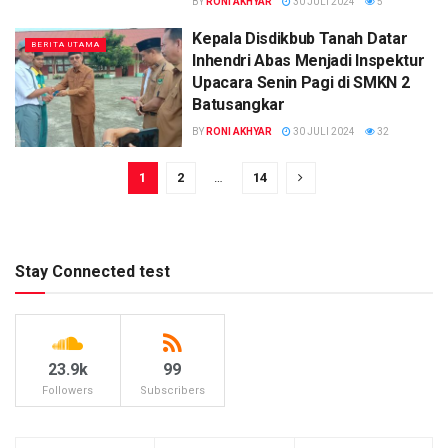
BY
RONI AKHYAR
30 JULI 2024
5
Kepala Disdikbub Tanah Datar
BERITA UTAMA
Inhendri Abas Menjadi Inspektur
Upacara Senin Pagi di SMKN 2
Batusangkar
BY
RONI AKHYAR
30 JULI 2024
32
1
2
…
14
Stay Connected test
23.9k
99
Followers
Subscribers