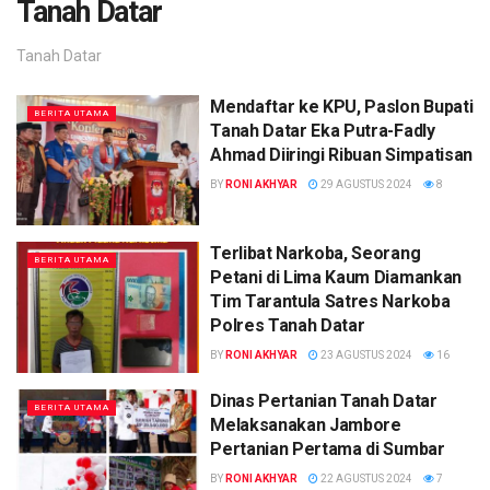
Tanah Datar
Tanah Datar
Mendaftar ke KPU, Paslon Bupati
BERITA UTAMA
Tanah Datar Eka Putra-Fadly
Ahmad Diiringi Ribuan Simpatisan
BY
RONI AKHYAR
29 AGUSTUS 2024
8
Terlibat Narkoba, Seorang
BERITA UTAMA
Petani di Lima Kaum Diamankan
Tim Tarantula Satres Narkoba
Polres Tanah Datar
BY
RONI AKHYAR
23 AGUSTUS 2024
16
Dinas Pertanian Tanah Datar
BERITA UTAMA
Melaksanakan Jambore
Pertanian Pertama di Sumbar
BY
RONI AKHYAR
22 AGUSTUS 2024
7