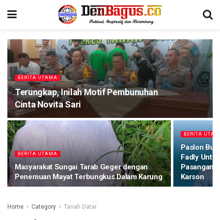
BERITA UTAMA
Terungkap, Inilah Motif Pembunuhan
Cinta Novita Sari
BERITA UTA
Paslon Bup
BERITA UTAMA
Fadly Untu
Masyarakat Sungai Tarab Geger dengan
Pasangan N
Penemuan Mayat Terbungkus Dalam Karung
Karson
Home
Category
Tanah Datar