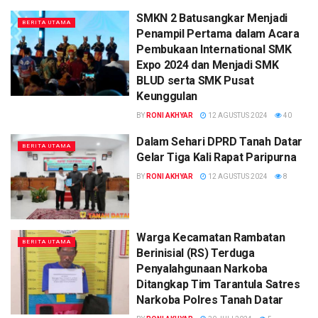
SMKN 2 Batusangkar Menjadi
BERITA UTAMA
Penampil Pertama dalam Acara
Pembukaan International SMK
Expo 2024 dan Menjadi SMK
BLUD serta SMK Pusat
Keunggulan
BY
RONI AKHYAR
12 AGUSTUS 2024
40
Dalam Sehari DPRD Tanah Datar
BERITA UTAMA
Gelar Tiga Kali Rapat Paripurna
BY
RONI AKHYAR
12 AGUSTUS 2024
8
Warga Kecamatan Rambatan
BERITA UTAMA
Berinisial (RS) Terduga
Penyalahgunaan Narkoba
Ditangkap Tim Tarantula Satres
Narkoba Polres Tanah Datar