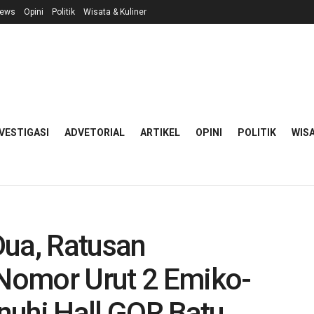
ews
Opini
Politik
Wisata & Kuliner
VESTIGASI
ADVETORIAL
ARTIKEL
OPINI
POLITIK
WISA
Dua, Ratusan
Nomor Urut 2 Emiko-
nuhi Hall GOR Batu