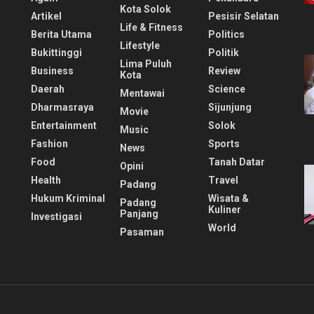
Kota Solok
Artikel
Pesisir Selatan
Life & Fitness
Berita Utama
Politics
Lifestyle
Bukittinggi
Politik
Lima Puluh
Business
Review
Kota
Daerah
Science
Mentawai
Dharmasraya
Sijunjung
Movie
Entertainment
Solok
Music
Fashion
Sports
News
Food
Tanah Datar
Opini
Health
Travel
Padang
Hukum Kriminal
Wisata &
Padang
Kuliner
Panjang
Investigasi
World
Pasaman