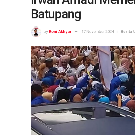
Batupang
by
Roni Akhyar
17 November 2024
in
Berita