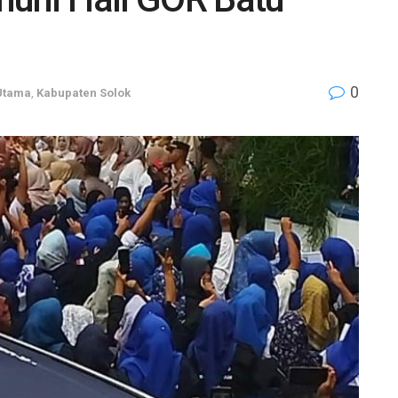
0
 Utama
,
Kabupaten Solok