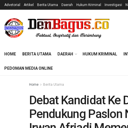
Advetorial
Artikel
Berita Utama
Daerah
Hukum Kriminal
Investigasi
N
HOME
BERITA UTAMA
DAERAH
HUKUM KRIMINAL
IN
PEDOMAN MEDIA ONLINE
Home
Berita Utama
Debat Kandidat Ke 
Pendukung Paslon 
Irwan Afriadi Meme