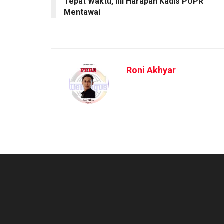
Tepat Waktu, Ini Harapan Kadis PUPR
Mentawai
Roni Akhyar