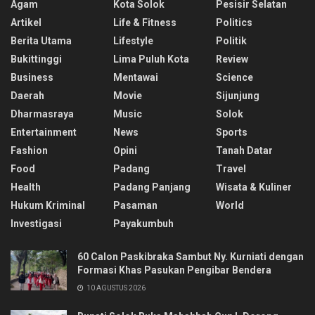
Agam
Kota Solok
Pesisir Selatan
Artikel
Life & Fitness
Politics
Berita Utama
Lifestyle
Politik
Bukittinggi
Lima Puluh Kota
Review
Business
Mentawai
Science
Daerah
Movie
Sijunjung
Dharmasraya
Music
Solok
Entertainment
News
Sports
Fashion
Opini
Tanah Datar
Food
Padang
Travel
Health
Padang Panjang
Wisata & Kuliner
Hukum Kriminal
Pasaman
World
Investigasi
Payakumbuh
60 Calon Paskibraka Sambut Ny. Kurniati dengan
Formasi Khas Pasukan Pengibar Bendera
10 AGUSTUS 2026