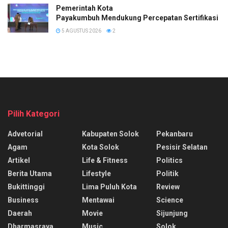
Pemerintah Kota
Payakumbuh Mendukung Percepatan Sertifikasi H
5 AGUSTUS 2026
2
Pilih Kategori
Advetorial
Kabupaten Solok
Pekanbaru
Agam
Kota Solok
Pesisir Selatan
Artikel
Life & Fitness
Politics
Berita Utama
Lifestyle
Politik
Bukittinggi
Lima Puluh Kota
Review
Business
Mentawai
Science
Daerah
Movie
Sijunjung
Dharmasraya
Music
Solok