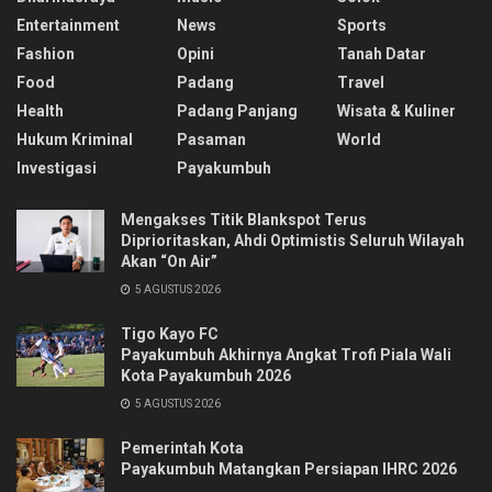
Entertainment
News
Sports
Fashion
Opini
Tanah Datar
Food
Padang
Travel
Health
Padang Panjang
Wisata & Kuliner
Hukum Kriminal
Pasaman
World
Investigasi
Payakumbuh
Mengakses Titik Blankspot Terus
Diprioritaskan, Ahdi Optimistis Seluruh Wilayah
Akan “On Air”
5 AGUSTUS 2026
Tigo Kayo FC
Payakumbuh Akhirnya Angkat Trofi Piala Wali
Kota Payakumbuh 2026
5 AGUSTUS 2026
Pemerintah Kota
Payakumbuh Matangkan Persiapan IHRC 2026