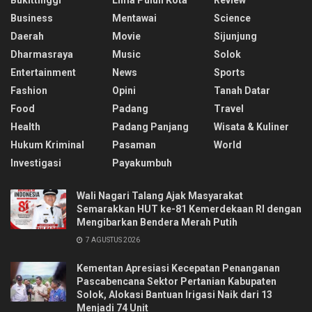
Business
Mentawai
Science
Daerah
Movie
Sijunjung
Dharmasraya
Music
Solok
Entertainment
News
Sports
Fashion
Opini
Tanah Datar
Food
Padang
Travel
Health
Padang Panjang
Wisata & Kuliner
Hukum Kriminal
Pasaman
World
Investigasi
Payakumbuh
Wali Nagari Talang Ajak Masyarakat
Semarakkan HUT ke-81 Kemerdekaan RI dengan
Mengibarkan Bendera Merah Putih
7 AGUSTUS 2026
Kementan Apresiasi Kecepatan Penanganan
Pascabencana Sektor Pertanian Kabupaten
Solok, Alokasi Bantuan Irigasi Naik dari 13
Menjadi 74 Unit