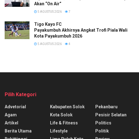
Akan “On Air”
5 AGUSTUS 2026
7
Tigo Kayo FC
Payakumbuh Akhirnya Angkat Trofi Piala Wali
Kota Payakumbuh 2026
5 AGUSTUS 2026
4
Pilih Kategori
Advetorial
Kabupaten Solok
Pekanbaru
Agam
Kota Solok
Pesisir Selatan
Artikel
Life & Fitness
Politics
Berita Utama
Lifestyle
Politik
Bukittinggi
Lima Puluh Kota
Review