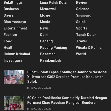
Bukittinggi
Lima Puluh Kota
Review
Business
Mentawai
Science
Daerah
Movie
Sijunjung
Dharmasraya
Music
Solok
Entertainment
News
Sports
Fashion
Opini
Tanah Datar
Food
Padang
Travel
Health
Padang Panjang
Wisata & Kuliner
Hukum Kriminal
Pasaman
World
Investigasi
Payakumbuh
Bupati Solok Lepas Kontingen Jambore Nasional
XII Kwarcab 0302 Gerakan Pramuka Kabupaten
Solok
10 AGUSTUS 2026
60 Calon Paskibraka Sambut Ny. Kurniati dengan
Formasi Khas Pasukan Pengibar Bendera
10 AGUSTUS 2026