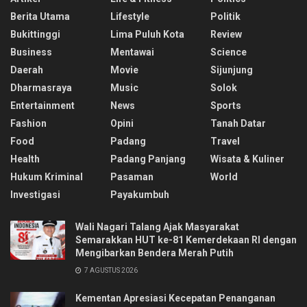
Berita Utama
Lifestyle
Politik
Bukittinggi
Lima Puluh Kota
Review
Business
Mentawai
Science
Daerah
Movie
Sijunjung
Dharmasraya
Music
Solok
Entertainment
News
Sports
Fashion
Opini
Tanah Datar
Food
Padang
Travel
Health
Padang Panjang
Wisata & Kuliner
Hukum Kriminal
Pasaman
World
Investigasi
Payakumbuh
Wali Nagari Talang Ajak Masyarakat
Semarakkan HUT ke-81 Kemerdekaan RI dengan
Mengibarkan Bendera Merah Putih
7 AGUSTUS 2026
Kementan Apresiasi Kecepatan Penanganan