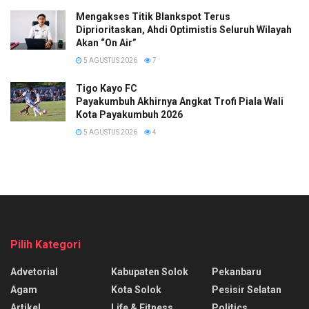
Mengakses Titik Blankspot Terus
Diprioritaskan, Ahdi Optimistis Seluruh Wilayah
Akan “On Air”
5 AGUSTUS 2026
7
Tigo Kayo FC
Payakumbuh Akhirnya Angkat Trofi Piala Wali
Kota Payakumbuh 2026
5 AGUSTUS 2026
4
Pilih Kategori
Advetorial
Kabupaten Solok
Pekanbaru
Agam
Kota Solok
Pesisir Selatan
Artikel
Life & Fitness
Politics