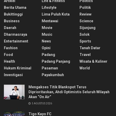
Artikel
Life & Fitness
Politics
Berita Utama
Lifestyle
Politik
Bukittinggi
Lima Puluh Kota
Review
Business
Mentawai
Science
Daerah
Movie
Sijunjung
Dharmasraya
Music
Solok
Entertainment
News
Sports
Fashion
Opini
Tanah Datar
Food
Padang
Travel
Health
Padang Panjang
Wisata & Kuliner
Hukum Kriminal
Pasaman
World
Investigasi
Payakumbuh
Mengakses Titik Blankspot Terus
Diprioritaskan, Ahdi Optimistis Seluruh Wilayah
Akan “On Air”
5 AGUSTUS 2026
Tigo Kayo FC