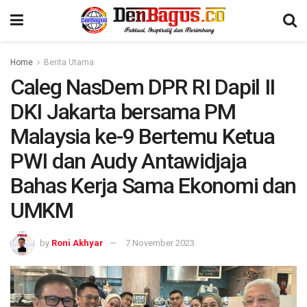
Home
Berita Utama
Caleg NasDem DPR RI Dapil II
DKI Jakarta bersama PM
Malaysia ke-9 Bertemu Ketua
PWI dan Audy Antawidjaja
Bahas Kerja Sama Ekonomi dan
UMKM
by
Roni Akhyar
7 November 2023