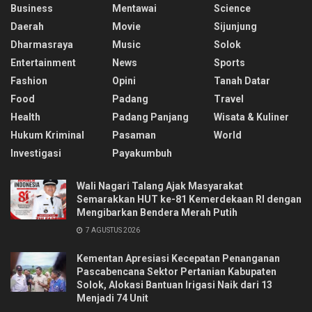
Business
Mentawai
Science
Daerah
Movie
Sijunjung
Dharmasraya
Music
Solok
Entertainment
News
Sports
Fashion
Opini
Tanah Datar
Food
Padang
Travel
Health
Padang Panjang
Wisata & Kuliner
Hukum Kriminal
Pasaman
World
Investigasi
Payakumbuh
Wali Nagari Talang Ajak Masyarakat
Semarakkan HUT ke-81 Kemerdekaan RI dengan
Mengibarkan Bendera Merah Putih
7 AGUSTUS 2026
Kementan Apresiasi Kecepatan Penanganan
Pascabencana Sektor Pertanian Kabupaten
Solok, Alokasi Bantuan Irigasi Naik dari 13
Menjadi 74 Unit