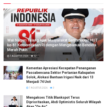
Wali Nagari Talang Ajak Masyarakat Semarakkan HUT
ke-81 Kemerdekaan RI dengan Mengibarkan Bendera
Merah Putih
7 AGUSTUS 2026
12
Kementan Apresiasi Kecepatan Penanganan
Pascabencana Sektor Pertanian Kabupaten
Solok, Alokasi Bantuan Irigasi Naik dari 13
Menjadi 74 Unit
7 AGUSTUS 2026
3
Mengakses Titik Blankspot Terus
Diprioritaskan, Ahdi Optimistis Seluruh Wilayah
Akan “On Air”