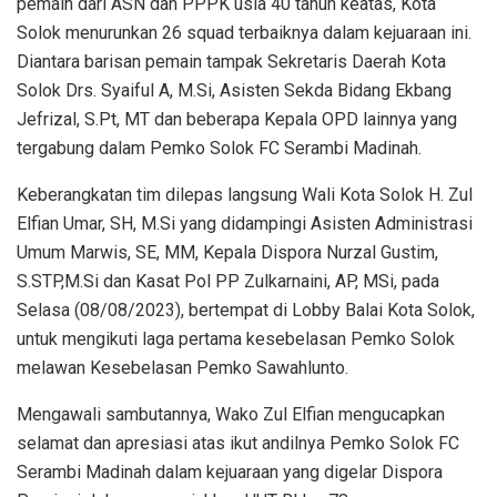
pemain dari ASN dan PPPK usia 40 tahun keatas, Kota
Solok menurunkan 26 squad terbaiknya dalam kejuaraan ini.
Diantara barisan pemain tampak Sekretaris Daerah Kota
Solok Drs. Syaiful A, M.Si, Asisten Sekda Bidang Ekbang
Jefrizal, S.Pt, MT dan beberapa Kepala OPD lainnya yang
tergabung dalam Pemko Solok FC Serambi Madinah.
Keberangkatan tim dilepas langsung Wali Kota Solok H. Zul
Elfian Umar, SH, M.Si yang didampingi Asisten Administrasi
Umum Marwis, SE, MM, Kepala Dispora Nurzal Gustim,
S.STP,M.Si dan Kasat Pol PP Zulkarnaini, AP, MSi, pada
Selasa (08/08/2023), bertempat di Lobby Balai Kota Solok,
untuk mengikuti laga pertama kesebelasan Pemko Solok
melawan Kesebelasan Pemko Sawahlunto.
Mengawali sambutannya, Wako Zul Elfian mengucapkan
selamat dan apresiasi atas ikut andilnya Pemko Solok FC
Serambi Madinah dalam kejuaraan yang digelar Dispora