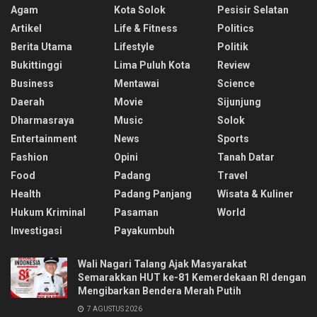
Agam
Kota Solok
Pesisir Selatan
Artikel
Life & Fitness
Politics
Berita Utama
Lifestyle
Politik
Bukittinggi
Lima Puluh Kota
Review
Business
Mentawai
Science
Daerah
Movie
Sijunjung
Dharmasraya
Music
Solok
Entertainment
News
Sports
Fashion
Opini
Tanah Datar
Food
Padang
Travel
Health
Padang Panjang
Wisata & Kuliner
Hukum Kriminal
Pasaman
World
Investigasi
Payakumbuh
Wali Nagari Talang Ajak Masyarakat
Semarakkan HUT ke-81 Kemerdekaan RI dengan
Mengibarkan Bendera Merah Putih
7 AGUSTUS 2026