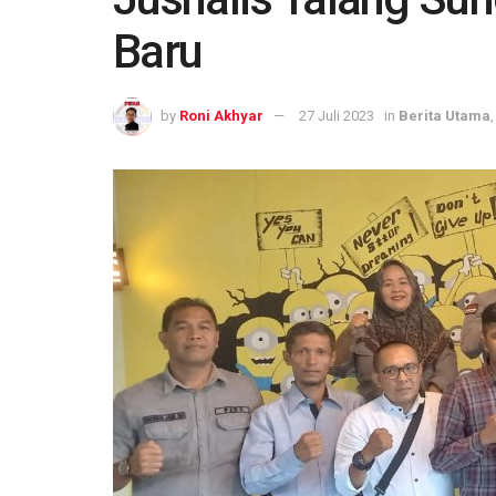
Baru
by
Roni Akhyar
27 Juli 2023
in
Berita Utama