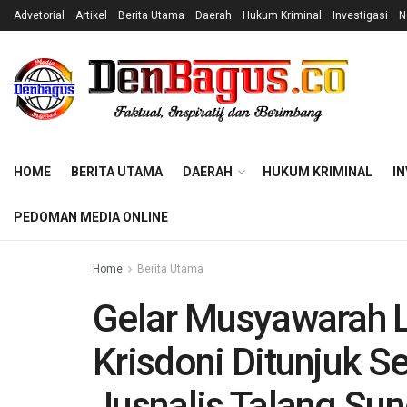
Advetorial
Artikel
Berita Utama
Daerah
Hukum Kriminal
Investigasi
N
HOME
BERITA UTAMA
DAERAH
HUKUM KRIMINAL
IN
PEDOMAN MEDIA ONLINE
Home
Berita Utama
Gelar Musyawarah L
Krisdoni Ditunjuk S
Jusnalis Talang Sun