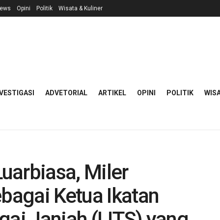
ews
Opini
Politik
Wisata & Kuliner
VESTIGASI
ADVETORIAL
ARTIKEL
OPINI
POLITIK
WISA
uarbiasa, Miler
ebagai Ketua Ikatan
gai Janiah (IJTS) yang