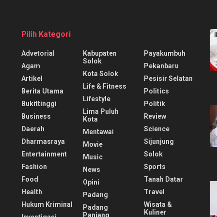
Pilih Kategori
Advetorial
Kabupaten
Payakumbuh
Solok
Agam
Pekanbaru
Kota Solok
Artikel
Pesisir Selatan
Life & Fitness
Berita Utama
Politics
Lifestyle
Bukittinggi
Politik
Lima Puluh
Business
Review
Kota
Daerah
Science
Mentawai
Dharmasraya
Sijunjung
Movie
Entertainment
Solok
Music
Fashion
Sports
News
Food
Tanah Datar
Opini
Health
Travel
Padang
Hukum Kriminal
Wisata &
Padang
Kuliner
Panjang