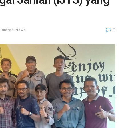
0
,
Daerah
,
News