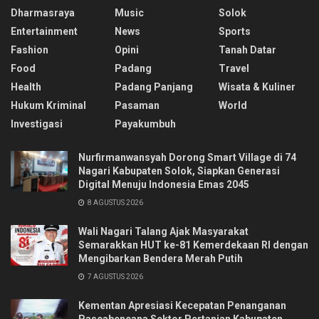
Dharmasraya
Music
Solok
Entertainment
News
Sports
Fashion
Opini
Tanah Datar
Food
Padang
Travel
Health
Padang Panjang
Wisata & Kuliner
Hukum Kriminal
Pasaman
World
Investigasi
Payakumbuh
Nurfirmanwansyah Dorong Smart Village di 74
Nagari Kabupaten Solok, Siapkan Generasi
Digital Menuju Indonesia Emas 2045
8 AGUSTUS 2026
Wali Nagari Talang Ajak Masyarakat
Semarakkan HUT ke-81 Kemerdekaan RI dengan
Mengibarkan Bendera Merah Putih
7 AGUSTUS 2026
Kementan Apresiasi Kecepatan Penanganan
Pascabencana Sektor Pertanian Kabupaten