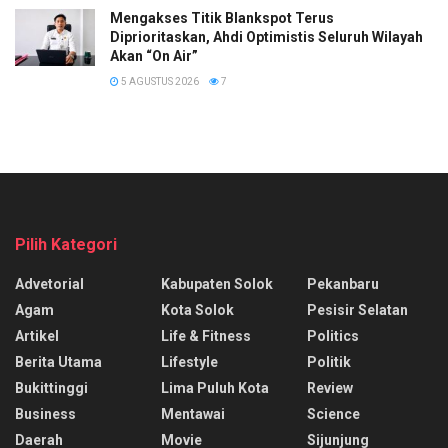
Mengakses Titik Blankspot Terus
Diprioritaskan, Ahdi Optimistis Seluruh Wilayah
Akan “On Air”
5 AGUSTUS 2026
7
Pilih Kategori
Advetorial
Kabupaten Solok
Pekanbaru
Agam
Kota Solok
Pesisir Selatan
Artikel
Life & Fitness
Politics
Berita Utama
Lifestyle
Politik
Bukittinggi
Lima Puluh Kota
Review
Business
Mentawai
Science
Daerah
Movie
Sijunjung