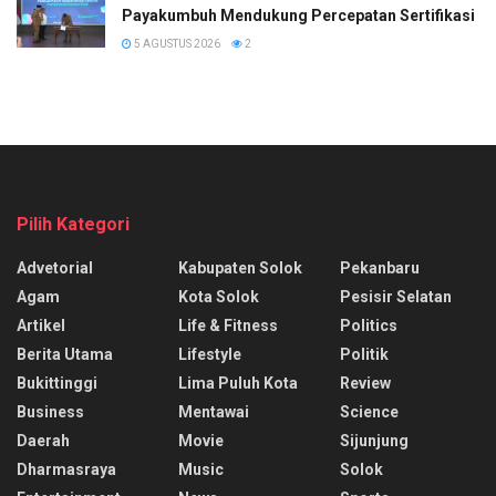
Payakumbuh Mendukung Percepatan Sertifikasi H
5 AGUSTUS 2026
2
Pilih Kategori
Advetorial
Kabupaten Solok
Pekanbaru
Agam
Kota Solok
Pesisir Selatan
Artikel
Life & Fitness
Politics
Berita Utama
Lifestyle
Politik
Bukittinggi
Lima Puluh Kota
Review
Business
Mentawai
Science
Daerah
Movie
Sijunjung
Dharmasraya
Music
Solok