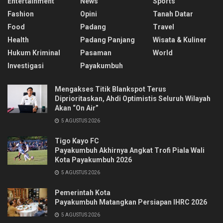
Entertainment
News
Sports
Fashion
Opini
Tanah Datar
Food
Padang
Travel
Health
Padang Panjang
Wisata & Kuliner
Hukum Kriminal
Pasaman
World
Investigasi
Payakumbuh
Mengakses Titik Blankspot Terus
Diprioritaskan, Ahdi Optimistis Seluruh Wilayah
Akan “On Air”
5 AGUSTUS 2026
Tigo Kayo FC
Payakumbuh Akhirnya Angkat Trofi Piala Wali
Kota Payakumbuh 2026
5 AGUSTUS 2026
Pemerintah Kota
Payakumbuh Matangkan Persiapan IHRC 2026
5 AGUSTUS 2026