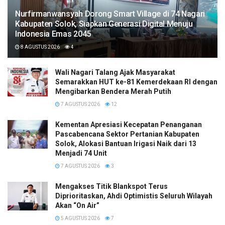
Nurfirmanwansyah Dorong Smart Village di 74 Nagari
Kabupaten Solok, Siapkan Generasi Digital Menuju
Indonesia Emas 2045
8 AGUSTUS 2026
4
Wali Nagari Talang Ajak Masyarakat
Semarakkan HUT ke-81 Kemerdekaan RI dengan
Mengibarkan Bendera Merah Putih
7 AGUSTUS 2026
12
Kementan Apresiasi Kecepatan Penanganan
Pascabencana Sektor Pertanian Kabupaten
Solok, Alokasi Bantuan Irigasi Naik dari 13
Menjadi 74 Unit
7 AGUSTUS 2026
3
Mengakses Titik Blankspot Terus
Diprioritaskan, Ahdi Optimistis Seluruh Wilayah
Akan “On Air”
5 AGUSTUS 2026
7