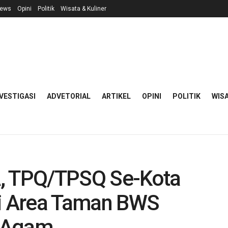
ews
Opini
Politik
Wisata & Kuliner
VESTIGASI
ADVETORIAL
ARTIKEL
OPINI
POLITIK
WISA
A, TPQ/TPSQ Se-Kota
i Area Taman BWS
g Agam