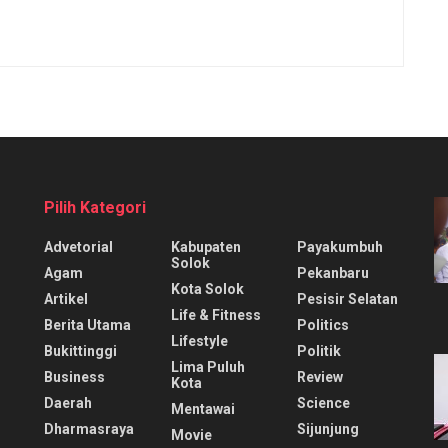
Pilih Kategori
Advetorial
Kabupaten
Payakumbuh
Solok
Agam
Pekanbaru
Kota Solok
Artikel
Pesisir Selatan
Life & Fitness
Berita Utama
Politics
Lifestyle
Bukittinggi
Politik
Lima Puluh
Business
Review
Kota
Daerah
Science
Mentawai
Dharmasraya
Sijunjung
Movie