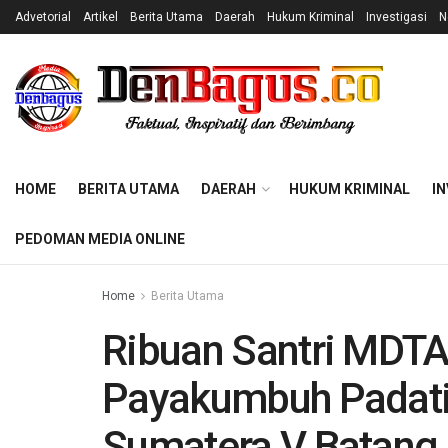
Advetorial
Artikel
Berita Utama
Daerah
Hukum Kriminal
Investigasi
N
HOME
BERITA UTAMA
DAERAH
HUKUM KRIMINAL
IN
PEDOMAN MEDIA ONLINE
Home
Berita Utama
Ribuan Santri MDT
Payakumbuh Padat
Sumatera V Batan