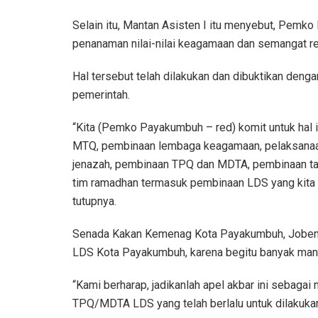
Selain itu, Mantan Asisten I itu menyebut, Pemk
penanaman nilai-nilai keagamaan dan semangat re
Hal tersebut telah dilakukan dan dibuktikan den
pemerintah.
“Kita (Pemko Payakumbuh – red) komit untuk hal i
MTQ, pembinaan lembaga keagamaan, pelaksanaan k
jenazah, pembinaan TPQ dan MDTA, pembinaan tah
tim ramadhan termasuk pembinaan LDS yang kita ad
tutupnya.
Senada Kakan Kemenag Kota Payakumbuh, Joben s
LDS Kota Payakumbuh, karena begitu banyak man
“Kami berharap, jadikanlah apel akbar ini sebaga
TPQ/MDTA LDS yang telah berlalu untuk dilakuka