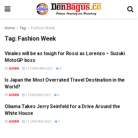
Home
Tag
Fashion Week
Tag:
Fashion Week
Vinales will be as tough for Rossi as Lorenzo – Suzuki
SCIENCE
MotoGP boss
BY
ADMIN
12 FEBRUARI 2023
6
Is Japan the Most Overrated Travel Destination in the
TRAVEL
World?
BY
ADMIN
1 FEBRUARI 2023
8
Obama Takes Jerry Seinfeld for a Drive Around the
POLITICS
White House
BY
ADMIN
21 JANUARI 2023
7