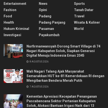
Entertainment
News
Sports
Fashion
Opini
Tanah Datar
Food
Padang
Travel
Health
Padang Panjang
Wisata & Kuliner
Hukum Kriminal
Pasaman
World
Investigasi
Payakumbuh
Nurfirmanwansyah Dorong Smart Village di 74
Nagari Kabupaten Solok, Siapkan Generasi
Digital Menuju Indonesia Emas 2045
8 AGUSTUS 2026
Wali Nagari Talang Ajak Masyarakat
Semarakkan HUT ke-81 Kemerdekaan RI dengan
Mengibarkan Bendera Merah Putih
7 AGUSTUS 2026
Kementan Apresiasi Kecepatan Penanganan
Pascabencana Sektor Pertanian Kabupaten
Solok, Alokasi Bantuan Irigasi Naik dari 13