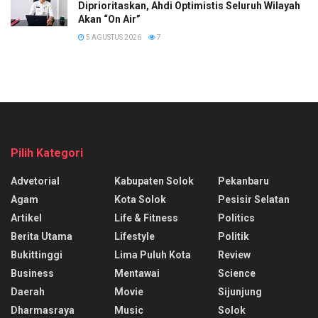
Diprioritaskan, Ahdi Optimistis Seluruh Wilayah
Akan “On Air”
5 AGUSTUS 2026
7
Pilih Kategori
Advetorial
Kabupaten Solok
Pekanbaru
Agam
Kota Solok
Pesisir Selatan
Artikel
Life & Fitness
Politics
Berita Utama
Lifestyle
Politik
Bukittinggi
Lima Puluh Kota
Review
Business
Mentawai
Science
Daerah
Movie
Sijunjung
Dharmasraya
Music
Solok