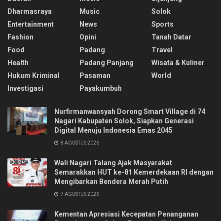
Dharmasraya
Music
Solok
Entertainment
News
Sports
Fashion
Opini
Tanah Datar
Food
Padang
Travel
Health
Padang Panjang
Wisata & Kuliner
Hukum Kriminal
Pasaman
World
Investigasi
Payakumbuh
Nurfirmanwansyah Dorong Smart Village di 74
Nagari Kabupaten Solok, Siapkan Generasi
Digital Menuju Indonesia Emas 2045
8 AGUSTUS 2026
Wali Nagari Talang Ajak Masyarakat
Semarakkan HUT ke-81 Kemerdekaan RI dengan
Mengibarkan Bendera Merah Putih
7 AGUSTUS 2026
Kementan Apresiasi Kecepatan Penanganan