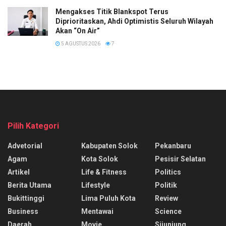
Mengakses Titik Blankspot Terus
Diprioritaskan, Ahdi Optimistis Seluruh Wilayah
Akan “On Air”
5 AGUSTUS 2026
7
Pilih Kategori
Advetorial
Kabupaten Solok
Pekanbaru
Agam
Kota Solok
Pesisir Selatan
Artikel
Life & Fitness
Politics
Berita Utama
Lifestyle
Politik
Bukittinggi
Lima Puluh Kota
Review
Business
Mentawai
Science
Daerah
Movie
Sijunjung