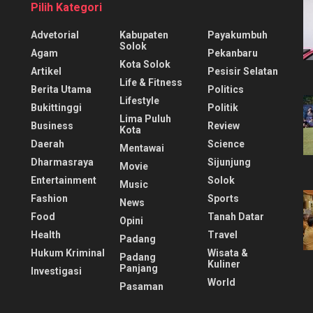
Pilih Kategori
Advetorial
Kabupaten
Payakumbuh
Solok
Agam
Pekanbaru
Kota Solok
Artikel
Pesisir Selatan
Life & Fitness
Berita Utama
Politics
Lifestyle
Bukittinggi
Politik
Lima Puluh
Business
Review
Kota
Daerah
Science
Mentawai
Dharmasraya
Sijunjung
Movie
Entertainment
Solok
Music
Fashion
Sports
News
Food
Tanah Datar
Opini
Health
Travel
Padang
Hukum Kriminal
Wisata &
Padang
Kuliner
Panjang
Investigasi
World
Pasaman