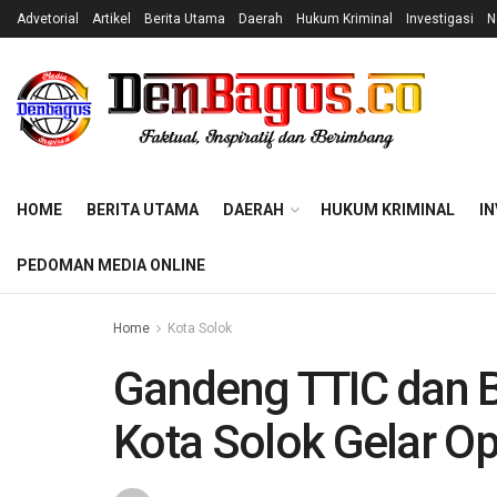
Advetorial
Artikel
Berita Utama
Daerah
Hukum Kriminal
Investigasi
N
HOME
BERITA UTAMA
DAERAH
HUKUM KRIMINAL
IN
PEDOMAN MEDIA ONLINE
Home
Kota Solok
Gandeng TTIC dan B
Kota Solok Gelar Op