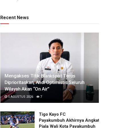
Recent News
Mengakses Titik Blankspot Terus
Diprioritaskan, Ahdi Optimistis Seluruh
Wilayah Akan “On Air”
5 AGUSTUS 2026
7
Tigo Kayo FC
Payakumbuh Akhirnya Angkat Trofi
Piala Wali Kota Payakumbuh