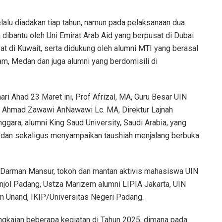
alu diadakan tiap tahun, namun pada pelaksanaan dua
 dibantu oleh Uni Emirat Arab Aid yang berpusat di Dubai
at di Kuwait, serta didukung oleh alumni MTI yang berasal
tam, Medan dan juga alumni yang berdomisili di
i Ahad 23 Maret ini, Prof Afrizal, MA, Guru Besar UIN
. Ahmad Zawawi AnNawawi Lc. MA, Direktur Lajnah
ggara, alumni King Saud University, Saudi Arabia, yang
 dan sekaligus menyampaikan taushiah menjalang berbuka
az Darman Mansur, tokoh dan mantan aktivis mahasiswa UIN
jol Padang, Ustza Marizem alumni LIPIA Jakarta, UIN
an Unand, IKIP/Universitas Negeri Padang.
angkaian beberapa kegiatan di Tahun 2025, dimana pada