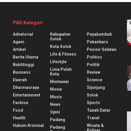
Pilih Kategori
Advetorial
Kabupaten
Payakumbuh
Solok
Agam
Pekanbaru
Kota Solok
Artikel
Pesisir Selatan
Life & Fitness
Berita Utama
Politics
Lifestyle
Bukittinggi
Politik
Lima Puluh
Business
Review
Kota
Daerah
Science
Mentawai
Dharmasraya
Sijunjung
Movie
Entertainment
Solok
Music
Fashion
Sports
News
Food
Tanah Datar
Opini
Health
Travel
Padang
Hukum Kriminal
Wisata &
Padang
Kuliner