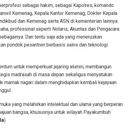
 berprofesi sebagai hakim, sebagai Kapolres, komando
a Kanwil Kemenag, Kepala Kantor Kemenag, Dokter Kepala
ndikbud dan Kemenag serta ASN di kementerian lainnya.
saha, profesional seperti Notaris, Akuntas dan Pengacara
n sebagainya. Dan tentu saja ada yang meneruskan
an pondok pesantren berbasis sains dan teknologi
entum untuk memperkuat jejaring alumni, membangun
rategis madrasah di masa depan sekaligus menyatukan
nik mamak nagari dalam menghidupkan kembali kejayaan
nggul.
uka yang melahirkan intelektual dan ulama yang berperan
ajuan bangsa, khususnya untuk wilayah Payakumbuh
la
)