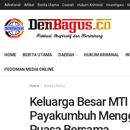
Advetorial
Artikel
Berita Utama
Daerah
Hukum Kriminal
Investigasi
N
HOME
BERITA UTAMA
DAERAH
HUKUM KRIMINAL
IN
PEDOMAN MEDIA ONLINE
Home
Berita Utama
Keluarga Besar MTI
Payakumbuh Mengge
Puasa Bersama