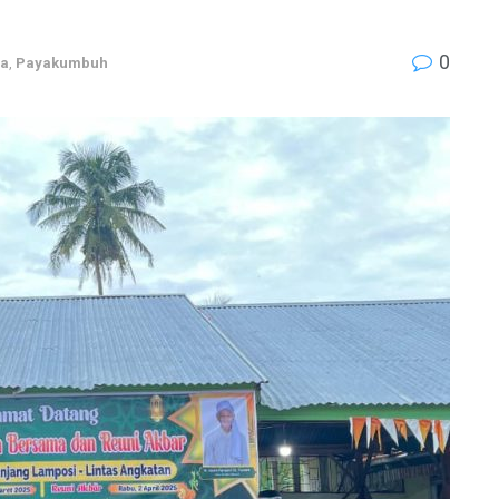
0
ma
,
Payakumbuh