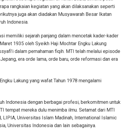
rapa rangkaian kegiatan yang akan dilaksanakan seperti
 berikutnya juga akan diadakan Musyawarah Besar Ikatan
ruh Indonesia.
si memiliki sejarah panjang dalam mencetak kader-kader
3 Maret 1935 oleh Syeikh Haji Mochtar Engku Lakung
yafi’i dalam pemahaman fiqih. MTI telah melalui episode
Jepang, era orde lama, orde baru, orde reformasi dan era
r Engku Lakung yang wafat Tahun 1978 mengalami
luruh Indonesia dengan berbagai profesi, berkomitmen untuk
MTI tempat mereka dulu menimba ilmu. Setamat dari MTI
, LIPIA, Universitas Islam Madinah, International Islamic
ia, Universitas Indonesia dan lain sebagainya.