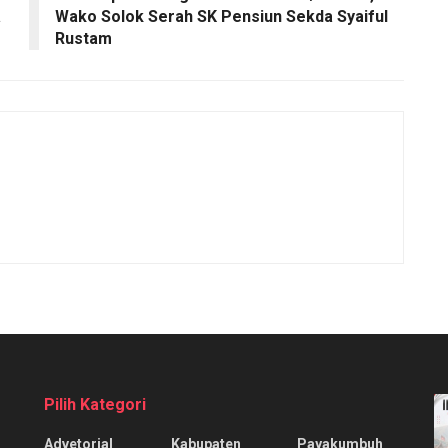
a
Wako Solok Serah SK Pensiun Sekda Syaiful
Rustam
Pilih Kategori
Advetorial
Kabupaten
Payakumbuh