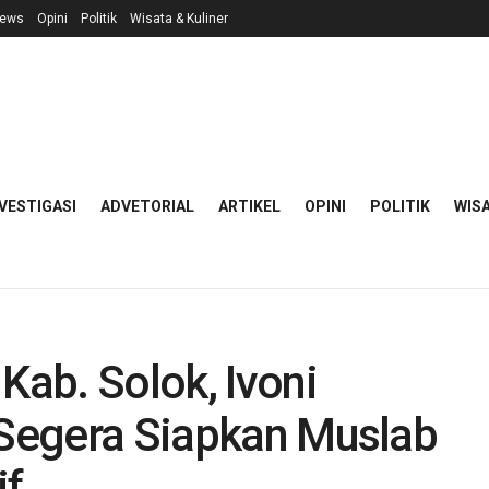
ews
Opini
Politik
Wisata & Kuliner
VESTIGASI
ADVETORIAL
ARTIKEL
OPINI
POLITIK
WISA
Kab. Solok, Ivoni
 Segera Siapkan Muslab
if