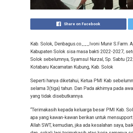
Share on Facebook
Kab. Solok, Denbagus.co___Ivoni Munir S.Farm. A
Kabupaten Solok sisa masa bakti 2022-2027, sete
Solok sebelumnya, Syamsul Nurzal, Sp. Sabtu (2
Kotabaru Kacamatan Kubung, Kab. Solok
Seperti hanya diketahui, Ketua PMI Kab sebelum
selama 3(tiga) tahun. Dan Pada akhirnya pada awa
yang tidak disebutkannya.
“Terimakasih kepada keluarga besar PMI Kab. So
apa yang kawan-kawan berikan untuk mensupport sa
Allah SWT, kemudian, jika ada kesalahan saya, ba
dan sekali lagi terimakasih atas kerja samanya s