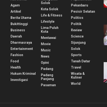
Solok
Agam
Pekanbaru
Kota Solok
Artikel
Pesisir Selatan
Life & Fitness
Berita Utama
Politics
Lifestyle
Bukittinggi
Politik
Lima Puluh
Business
Review
Kota
Daerah
Science
Mentawai
Dharmasraya
Sijunjung
Movie
Entertainment
Solok
Music
Fashion
Sports
News
Food
Tanah Datar
Opini
Health
Travel
Padang
Hukum Kriminal
Wisata &
Padang
Kuliner
Panjang
Investigasi
World
Pasaman