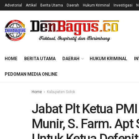
Advetorial
Artikel
Berita Utama
Daerah
Hukum Kriminal
Investigasi
N
HOME
BERITA UTAMA
DAERAH
HUKUM KRIMINAL
IN
PEDOMAN MEDIA ONLINE
Home
Kabupaten Solok
Jabat Plt Ketua PMI 
Munir, S. Farm. Apt
Untuk Ketua Defenit