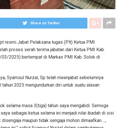
Share on Twitter
pt resmi Jabat Pelaksana tugas (Plt) Ketua PMI
lah proses serah terima jabatan dari Ketua PMI Kab.
2/03/2025) bertempat di Markas PMI Kab. Solok di
nya, Syamsul Nurzal, Sp telah meenjabat sebelumnya
l tahun 2025 mengundurkan diri untuk suatu alasan
lok selama masa 3(tiga) tahun saya mengabdi. Semoga
ya sebagai ketua selama ini menjadi nilai ibadah di sisi
ik disengaja maupun tidak sengaja mohon dimaafkan….,
elama ini,” sebut Syamsul Nurzal dalam sambutannya.