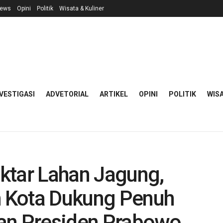
ews
Opini
Politik
Wisata & Kuliner
VESTIGASI
ADVETORIAL
ARTIKEL
OPINI
POLITIK
WISA
ktar Lahan Jagung,
 Kota Dukung Penuh
n Presiden Prabowo