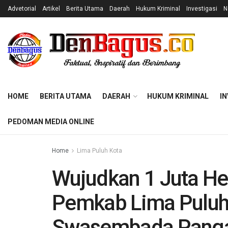
Advetorial
Artikel
Berita Utama
Daerah
Hukum Kriminal
Investigasi
N
HOME
BERITA UTAMA
DAERAH
HUKUM KRIMINAL
IN
PEDOMAN MEDIA ONLINE
Home
Lima Puluh Kota
Wujudkan 1 Juta He
Pemkab Lima Puluh
Swasembada Panga