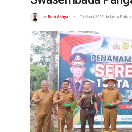
by
Roni Akhyar
20 Maret 2025
in
Lima Puluh 