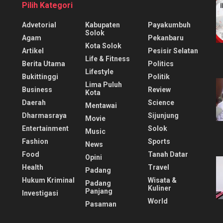
Pilih Kategori
Advetorial
Kabupaten
Payakumbuh
Solok
Agam
Pekanbaru
Kota Solok
Artikel
Pesisir Selatan
Life & Fitness
Berita Utama
Politics
Lifestyle
Bukittinggi
Politik
Lima Puluh
Business
Review
Kota
Daerah
Science
Mentawai
Dharmasraya
Sijunjung
Movie
Entertainment
Solok
Music
Fashion
Sports
News
Food
Tanah Datar
Opini
Health
Travel
Padang
Hukum Kriminal
Wisata &
Padang
Kuliner
Panjang
Investigasi
World
Pasaman