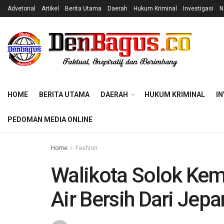
Advetorial
Artikel
Berita Utama
Daerah
Hukum Kriminal
Investigasi
N
HOME
BERITA UTAMA
DAERAH
HUKUM KRIMINAL
IN
PEDOMAN MEDIA ONLINE
Home
Fashion
Walikota Solok Kem
Air Bersih Dari Jep