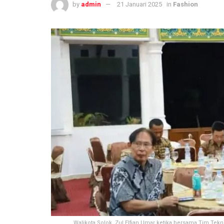
by
admin
21 Januari 2025
in
Fashion
Walikota Solok, Zul Elfian Umar ketika bersama Tim Te