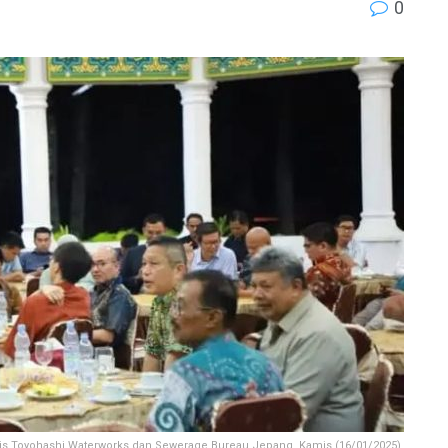
0
knis Toyohashi Waterworks dan Sewerage Bureau Jepang. Kamis (16/01/2025),