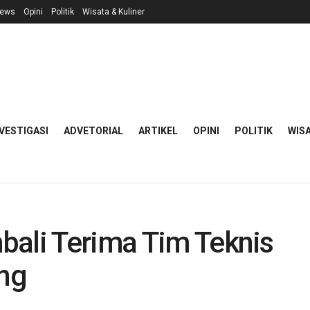
ews
Opini
Politik
Wisata & Kuliner
VESTIGASI
ADVETORIAL
ARTIKEL
OPINI
POLITIK
WISA
bali Terima Tim Teknis
ang