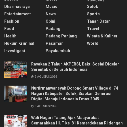
Dharmasraya
Music
Solok
Entertainment
News
Sports
Fashion
Opini
Tanah Datar
Food
Padang
Travel
Health
Padang Panjang
Wisata & Kuliner
Hukum Kriminal
Pasaman
World
Investigasi
Payakumbuh
Rayakan 2 Tahun AKPERSI, Bakti Sosial Digelar
Serentak di Seluruh Indonesia
9 AGUSTUS 2026
Nurfirmanwansyah Dorong Smart Village di 74
Nagari Kabupaten Solok, Siapkan Generasi
Digital Menuju Indonesia Emas 2045
8 AGUSTUS 2026
Wali Nagari Talang Ajak Masyarakat
Semarakkan HUT ke-81 Kemerdekaan RI dengan