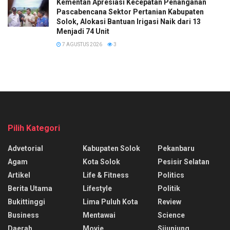
Kementan Apresiasi Kecepatan Penanganan
Pascabencana Sektor Pertanian Kabupaten
Solok, Alokasi Bantuan Irigasi Naik dari 13
Menjadi 74 Unit
7 AGUSTUS 2026
3
Pilih Kategori
Advetorial
Kabupaten Solok
Pekanbaru
Agam
Kota Solok
Pesisir Selatan
Artikel
Life & Fitness
Politics
Berita Utama
Lifestyle
Politik
Bukittinggi
Lima Puluh Kota
Review
Business
Mentawai
Science
Daerah
Movie
Sijunjung