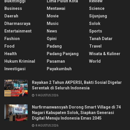
Bukittinggi
Lima Puluh Kota
Review
Business
Mentawai
Science
Daerah
Movie
Sijunjung
Dharmasraya
Music
Solok
Entertainment
News
Sports
Fashion
Opini
Tanah Datar
Food
Padang
Travel
Health
Padang Panjang
Wisata & Kuliner
Hukum Kriminal
Pasaman
World
Investigasi
Payakumbuh
Rayakan 2 Tahun AKPERSI, Bakti Sosial Digelar
Serentak di Seluruh Indonesia
9 AGUSTUS 2026
Nurfirmanwansyah Dorong Smart Village di 74
Nagari Kabupaten Solok, Siapkan Generasi
Digital Menuju Indonesia Emas 2045
8 AGUSTUS 2026