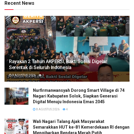
Recent News
Rayakan 2 Tahun AKPERSI, Bakti Sosial Digelar
Serentak di Seluruh Indonesia
9 AGUSTUS 2026
1
Nurfirmanwansyah Dorong Smart Village di 74
Nagari Kabupaten Solok, Siapkan Generasi
Digital Menuju Indonesia Emas 2045
8 AGUSTUS 2026
4
Wali Nagari Talang Ajak Masyarakat
Semarakkan HUT ke-81 Kemerdekaan RI dengan
Mengibarkan Bendera Merah Putih