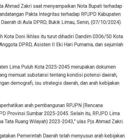
ota Ahmad Zakri saat menyampaikan Nota Bupati terhadap
ndatangan Pakta Integritas terhadap RPJPD Kabupaten
Daerah di Aula DPRD, Bukik Limau, Senin, (07/10/2024).
Kota Doni Ikhlas itu turut dihadiri Dandim 0306/50 Kota
nggota DPRD, Asisten II Eki Hari Purnama, dan sejumlah
upaten Lima Puluh Kota 2025-2045 merupakan dokumen
ng memuat substansi tentang kondisi potensi daerah,
n demografi, isu strategis daerah, dan arah kebijakan
mperhatikan arah pembangunan RPJPN (Rencana
D Provinsi Sumbar 2025-2045. Selain itu, RPJPD Lima
 Tata Ruang Wilayah) 2023-2043,” ulas Pjs Ahmad Zakri.
gatakan Pemerintah Daerah telah menyusun arah kebijakan