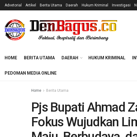
Advetorial
Artikel
Berita Utama
Daerah
Hukum Kriminal
Investigasi
N
HOME
BERITA UTAMA
DAERAH
HUKUM KRIMINAL
IN
PEDOMAN MEDIA ONLINE
Home
Berita Utama
Pjs Bupati Ahmad Z
Fokus Wujudkan Lim
Maju, Berbudaya, da