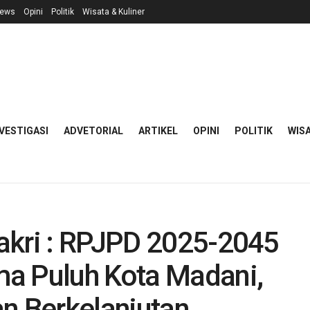
ews
Opini
Politik
Wisata & Kuliner
VESTIGASI
ADVETORIAL
ARTIKEL
OPINI
POLITIK
WISA
akri : RPJPD 2025-2045
a Puluh Kota Madani,
n Berkelanjutan