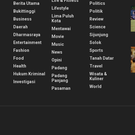
Life & Fitness
Berita Utama
Politics
Lifestyle
Bukittinggi
Politik
Lima Puluh
Business
Review
Kota
Daerah
Science
Mentawai
Dharmasraya
Sijunjung
Movie
Entertainment
Solok
Music
Fashion
Sports
News
Food
Tanah Datar
Opini
Health
Travel
Padang
Hukum Kriminal
Wisata &
Padang
Kuliner
Panjang
Investigasi
World
Pasaman