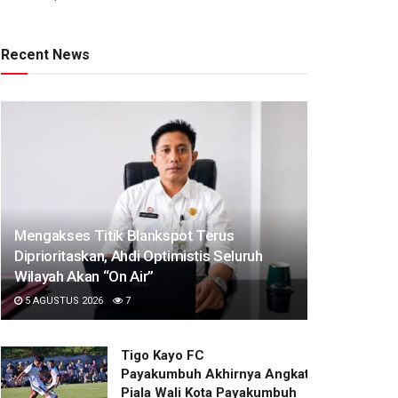
Recent News
Mengakses Titik Blankspot Terus
Diprioritaskan, Ahdi Optimistis Seluruh
Wilayah Akan “On Air”
5 AGUSTUS 2026
7
Tigo Kayo FC
Payakumbuh Akhirnya Angkat Trofi
Piala Wali Kota Payakumbuh