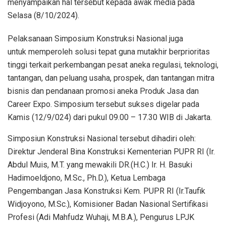
menyampaikan hal tersebut kepada awak media pada
Selasa (8/10/2024).
Pelaksanaan Simposium Konstruksi Nasional juga
untuk memperoleh solusi tepat guna mutakhir berprioritas
tinggi terkait perkembangan pesat aneka regulasi, teknologi,
tantangan, dan peluang usaha, prospek, dan tantangan mitra
bisnis dan pendanaan promosi aneka Produk Jasa dan
Career Expo. Simposium tersebut sukses digelar pada
Kamis (12/9/024) dari pukul 09.00 – 17.30 WIB di Jakarta.
Simposiun Konstruksi Nasional tersebut dihadiri oleh:
Direktur Jenderal Bina Konstruksi Kementerian PUPR RI (Ir.
Abdul Muis, M.T. yang mewakili DR.(H.C.) Ir. H. Basuki
Hadimoeldjono, M.Sc., Ph.D.), Ketua Lembaga
Pengembangan Jasa Konstruksi Kem. PUPR RI (Ir.Taufik
Widjoyono, M.Sc.), Komisioner Badan Nasional Sertifikasi
Profesi (Adi Mahfudz Wuhaji, M.B.A.), Pengurus LPJK