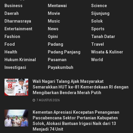
Business
Mentawai
Science
Daerah
Movie
Sijunjung
Dharmasraya
Music
Solok
Entertainment
News
Sports
Fashion
Opini
Tanah Datar
Food
Padang
Travel
Health
Padang Panjang
Wisata & Kuliner
Hukum Kriminal
Pasaman
World
Investigasi
Payakumbuh
Wali Nagari Talang Ajak Masyarakat
Semarakkan HUT ke-81 Kemerdekaan RI dengan
Mengibarkan Bendera Merah Putih
7 AGUSTUS 2026
Kementan Apresiasi Kecepatan Penanganan
Pascabencana Sektor Pertanian Kabupaten
Solok, Alokasi Bantuan Irigasi Naik dari 13
Menjadi 74 Unit