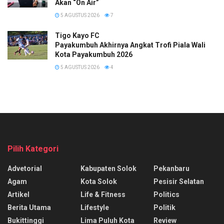
Akan “On Air”
5 AGUSTUS 2026
7
Tigo Kayo FC
Payakumbuh Akhirnya Angkat Trofi Piala Wali
Kota Payakumbuh 2026
5 AGUSTUS 2026
4
Pilih Kategori
Advetorial
Kabupaten Solok
Pekanbaru
Agam
Kota Solok
Pesisir Selatan
Artikel
Life & Fitness
Politics
Berita Utama
Lifestyle
Politik
Bukittinggi
Lima Puluh Kota
Review