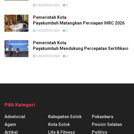
5 AGUSTUS 2026
4
Pemerintah Kota
Payakumbuh Matangkan Persiapan IHRC 2026
5 AGUSTUS 2026
2
Pemerintah Kota
Payakumbuh Mendukung Percepatan Sertifikasi H
5 AGUSTUS 2026
2
Pilih Kategori
Advetorial
Kabupaten Solok
Pekanbaru
Agam
Kota Solok
Pesisir Selatan
Artikel
Life & Fitness
Politics