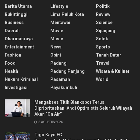
Berita Utama
Lifestyle
Politik
Bukittinggi
Lima Puluh Kota
Review
Business
Mentawai
Science
Daerah
Movie
Sijunjung
Dharmasraya
Music
Solok
Entertainment
News
Sports
Fashion
Opini
Tanah Datar
Food
Padang
Travel
Health
Padang Panjang
Wisata & Kuliner
Hukum Kriminal
Pasaman
World
Investigasi
Payakumbuh
Mengakses Titik Blankspot Terus
Diprioritaskan, Ahdi Optimistis Seluruh Wilayah
Akan “On Air”
5 AGUSTUS 2026
Tigo Kayo FC