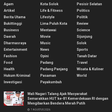
Agam
Kota Solok
Pesisir Selatan
Artikel
Life & Fitness
Politics
Berita Utama
Lifestyle
Politik
Bukittinggi
Lima Puluh Kota
Review
Business
Mentawai
Science
Daerah
Movie
Sijunjung
Dharmasraya
Music
Solok
Entertainment
News
Sports
Fashion
Opini
Tanah Datar
Food
Padang
Travel
Health
Padang Panjang
Wisata & Kuliner
Hukum Kriminal
Pasaman
World
Investigasi
Payakumbuh
Wali Nagari Talang Ajak Masyarakat
Semarakkan HUT ke-81 Kemerdekaan RI dengan
Mengibarkan Bendera Merah Putih
7 AGUSTUS 2026