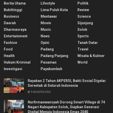
Berita Utama
Lifestyle
Politik
Bukittinggi
Lima Puluh Kota
Review
Business
Mentawai
Science
Daerah
Movie
Sijunjung
Dharmasraya
Music
Solok
Entertainment
News
Sports
Fashion
Opini
Tanah Datar
Food
Padang
Travel
Health
Padang Panjang
Wisata & Kuliner
Hukum Kriminal
Pasaman
World
Investigasi
Payakumbuh
Rayakan 2 Tahun AKPERSI, Bakti Sosial Digelar
Serentak di Seluruh Indonesia
9 AGUSTUS 2026
Nurfirmanwansyah Dorong Smart Village di 74
Nagari Kabupaten Solok, Siapkan Generasi
Digital Menuju Indonesia Emas 2045