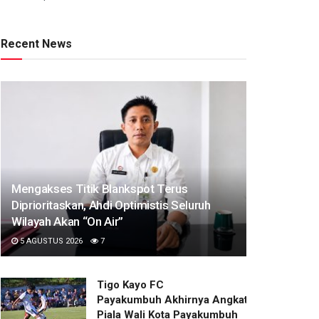
Recent News
Mengakses Titik Blankspot Terus
Diprioritaskan, Ahdi Optimistis Seluruh
Wilayah Akan “On Air”
5 AGUSTUS 2026
7
Tigo Kayo FC
Payakumbuh Akhirnya Angkat Trofi
Piala Wali Kota Payakumbuh