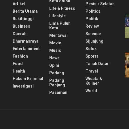
Kota Solok
Artikel
Pesisir Selatan
Life & Fitness
Berita Utama
Politics
Lifestyle
Bukittinggi
Politik
Lima Puluh
Business
Review
Kota
Daerah
Science
Mentawai
Dharmasraya
Sijunjung
Movie
Entertainment
Solok
Music
Fashion
Sports
News
Food
Tanah Datar
Opini
Health
Travel
Padang
Hukum Kriminal
Wisata &
Padang
Kuliner
Panjang
Investigasi
World
Pasaman