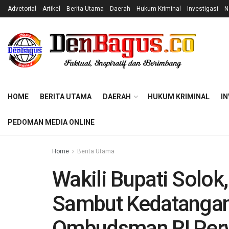
Advetorial
Artikel
Berita Utama
Daerah
Hukum Kriminal
Investigasi
N
HOME
BERITA UTAMA
DAERAH
HUKUM KRIMINAL
IN
PEDOMAN MEDIA ONLINE
Home
Berita Utama
Wakili Bupati Solo
Sambut Kedatangan
Ombudsman RI Perw