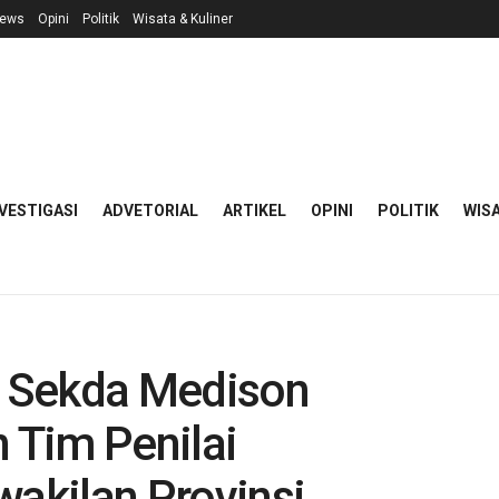
ews
Opini
Politik
Wisata & Kuliner
VESTIGASI
ADVETORIAL
ARTIKEL
OPINI
POLITIK
WISA
k, Sekda Medison
 Tim Penilai
akilan Provinsi