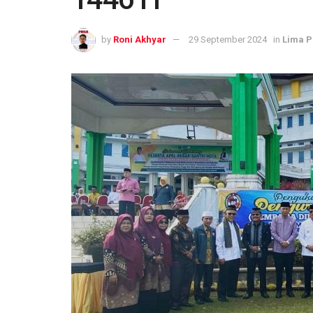
by
Roni Akhyar
29 September 2024
in
Lima P