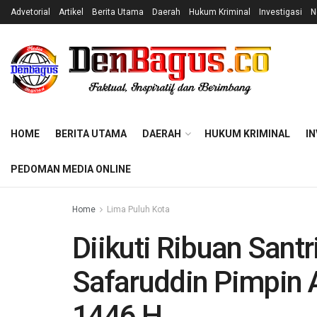
Advetorial
Artikel
Berita Utama
Daerah
Hukum Kriminal
Investigasi
N
HOME
BERITA UTAMA
DAERAH
HUKUM KRIMINAL
IN
PEDOMAN MEDIA ONLINE
Home
Lima Puluh Kota
Diikuti Ribuan Sant
Safaruddin Pimpin 
1446 H