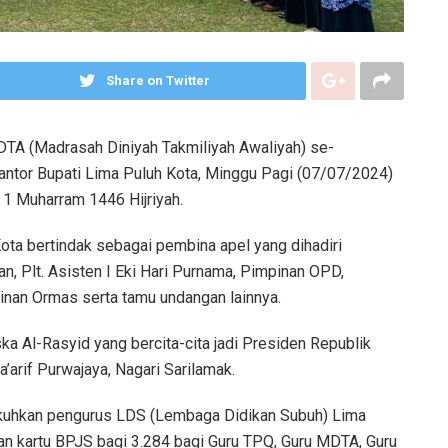
Share on Twitter
DTA (Madrasah Diniyah Takmiliyah Awaliyah) se-
ntor Bupati Lima Puluh Kota, Minggu Pagi (07/07/2024)
 1 Muharram 1446 Hijriyah.
ota bertindak sebagai pembina apel yang dihadiri
, Plt. Asisten I Eki Hari Purnama, Pimpinan OPD,
nan Ormas serta tamu undangan lainnya.
 Al-Rasyid yang bercita-cita jadi Presiden Republik
arif Purwajaya, Nagari Sarilamak.
ukuhkan pengurus LDS (Lembaga Didikan Subuh) Lima
n kartu BPJS bagi 3.284 bagi Guru TPQ, Guru MDTA, Guru