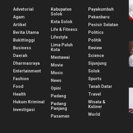
Advetorial
Kabupaten
Payakumbuh
Solok
Agam
Pekanbaru
Kota Solok
Artikel
Pesisir Selatan
Life & Fitness
Berita Utama
Politics
Lifestyle
Bukittinggi
Politik
Lima Puluh
Business
Review
Kota
Daerah
Science
Mentawai
Dharmasraya
Sijunjung
Movie
Entertainment
Solok
Music
Fashion
Sports
News
Food
Tanah Datar
Opini
Health
Travel
Padang
Hukum Kriminal
Wisata &
Padang
Kuliner
Panjang
Investigasi
World
Pasaman