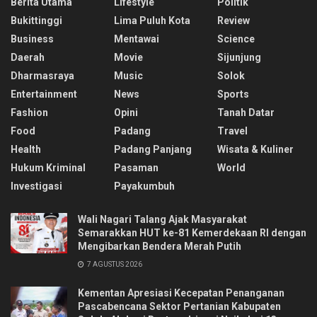
Berita Utama
Lifestyle
Politik
Bukittinggi
Lima Puluh Kota
Review
Business
Mentawai
Science
Daerah
Movie
Sijunjung
Dharmasraya
Music
Solok
Entertainment
News
Sports
Fashion
Opini
Tanah Datar
Food
Padang
Travel
Health
Padang Panjang
Wisata & Kuliner
Hukum Kriminal
Pasaman
World
Investigasi
Payakumbuh
Wali Nagari Talang Ajak Masyarakat
Semarakkan HUT ke-81 Kemerdekaan RI dengan
Mengibarkan Bendera Merah Putih
7 AGUSTUS 2026
Kementan Apresiasi Kecepatan Penanganan
Pascabencana Sektor Pertanian Kabupaten