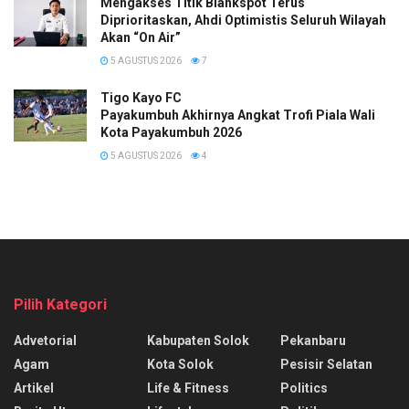
Mengakses Titik Blankspot Terus
Diprioritaskan, Ahdi Optimistis Seluruh Wilayah
Akan “On Air”
5 AGUSTUS 2026
7
Tigo Kayo FC
Payakumbuh Akhirnya Angkat Trofi Piala Wali
Kota Payakumbuh 2026
5 AGUSTUS 2026
4
Pilih Kategori
Advetorial
Kabupaten Solok
Pekanbaru
Agam
Kota Solok
Pesisir Selatan
Artikel
Life & Fitness
Politics