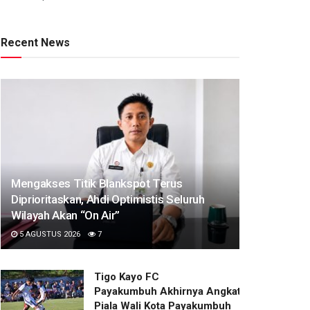
Recent News
Mengakses Titik Blankspot Terus
Diprioritaskan, Ahdi Optimistis Seluruh
Wilayah Akan “On Air”
5 AGUSTUS 2026
7
Tigo Kayo FC
Payakumbuh Akhirnya Angkat Trofi
Piala Wali Kota Payakumbuh