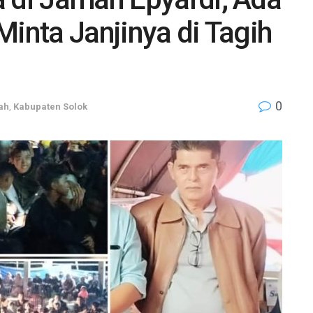
Minta Janjinya di Tagih
0
ah
,
Kabupaten Solok