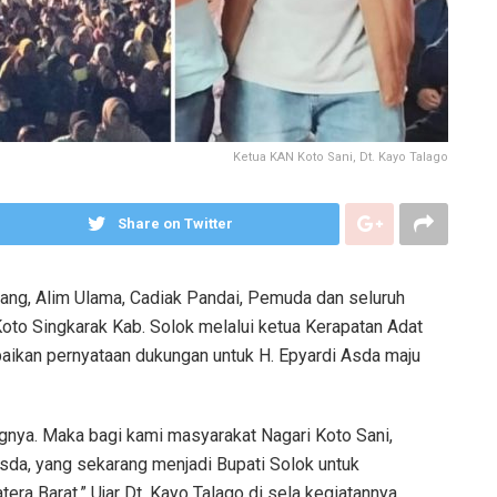
Ketua KAN Koto Sani, Dt. Kayo Talago
Share on Twitter
ng, Alim Ulama, Cadiak Pandai, Pemuda dan seluruh
oto Singkarak Kab. Solok melalui ketua Kerapatan Adat
aikan pernyataan dukungan untuk H. Epyardi Asda maju
gnya. Maka bagi kami masyarakat Nagari Koto Sani,
da, yang sekarang menjadi Bupati Solok untuk
era Barat,” Ujar Dt. Kayo Talago di sela kegiatannya