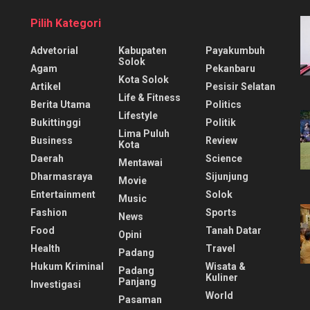
Pilih Kategori
Advetorial
Kabupaten
Payakumbuh
Solok
Agam
Pekanbaru
Kota Solok
Artikel
Pesisir Selatan
Life & Fitness
Berita Utama
Politics
Lifestyle
Bukittinggi
Politik
Lima Puluh
Business
Review
Kota
Daerah
Science
Mentawai
Dharmasraya
Sijunjung
Movie
Entertainment
Solok
Music
Fashion
Sports
News
Food
Tanah Datar
Opini
Health
Travel
Padang
Hukum Kriminal
Wisata &
Padang
Kuliner
Panjang
Investigasi
World
Pasaman