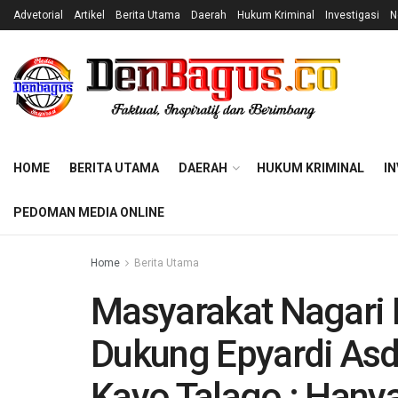
Advetorial
Artikel
Berita Utama
Daerah
Hukum Kriminal
Investigasi
N
HOME
BERITA UTAMA
DAERAH
HUKUM KRIMINAL
IN
PEDOMAN MEDIA ONLINE
Home
Berita Utama
Masyarakat Nagari
Dukung Epyardi Asd
Kayo Talago : Hany