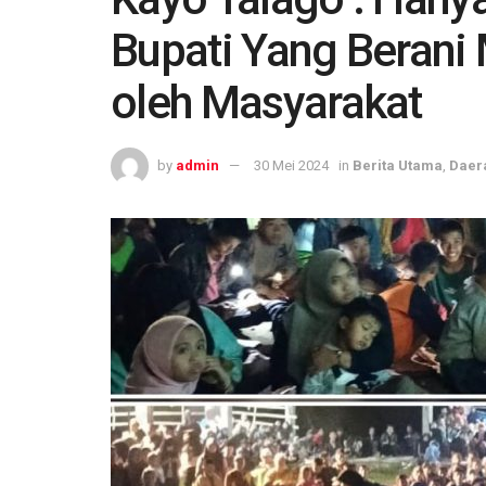
Bupati Yang Berani 
oleh Masyarakat
by
admin
30 Mei 2024
in
Berita Utama
,
Daer