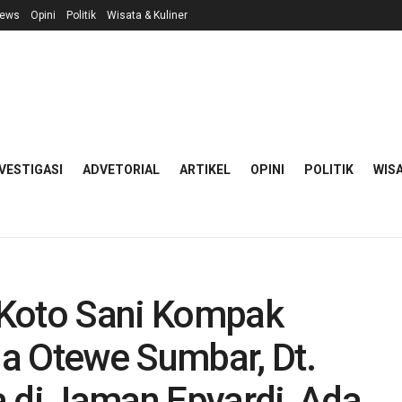
ews
Opini
Politik
Wisata & Kuliner
VESTIGASI
ADVETORIAL
ARTIKEL
OPINI
POLITIK
WISA
 Koto Sani Kompak
a Otewe Sumbar, Dt.
a di Jaman Epyardi, Ada