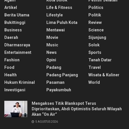
Artikel
Life & Fitness
Politics
Berita Utama
Lifestyle
Politik
Bukittinggi
Lima Puluh Kota
Review
Business
Mentawai
Science
Daerah
Movie
Sijunjung
Dharmasraya
Music
Solok
Entertainment
News
Sports
Fashion
Opini
Tanah Datar
Food
Padang
Travel
Health
Padang Panjang
Wisata & Kuliner
Hukum Kriminal
Pasaman
World
Investigasi
Payakumbuh
Mengakses Titik Blankspot Terus
Diprioritaskan, Ahdi Optimistis Seluruh Wilayah
Akan “On Air”
5 AGUSTUS 2026