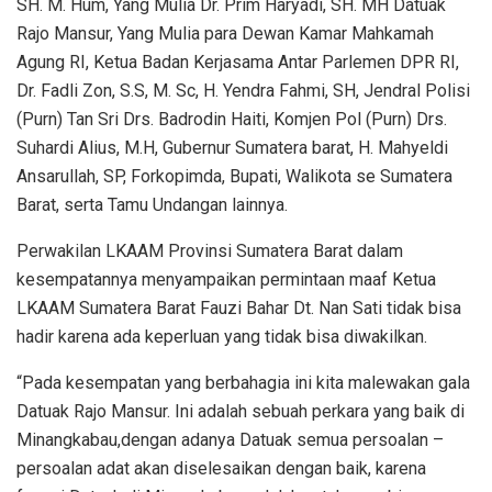
SH. M. Hum, Yang Mulia Dr. Prim Haryadi, SH. MH Datuak
Rajo Mansur, Yang Mulia para Dewan Kamar Mahkamah
Agung RI, Ketua Badan Kerjasama Antar Parlemen DPR RI,
Dr. Fadli Zon, S.S, M. Sc, H. Yendra Fahmi, SH, Jendral Polisi
(Purn) Tan Sri Drs. Badrodin Haiti, Komjen Pol (Purn) Drs.
Suhardi Alius, M.H, Gubernur Sumatera barat, H. Mahyeldi
Ansarullah, SP, Forkopimda, Bupati, Walikota se Sumatera
Barat, serta Tamu Undangan lainnya.
Perwakilan LKAAM Provinsi Sumatera Barat dalam
kesempatannya menyampaikan permintaan maaf Ketua
LKAAM Sumatera Barat Fauzi Bahar Dt. Nan Sati tidak bisa
hadir karena ada keperluan yang tidak bisa diwakilkan.
“Pada kesempatan yang berbahagia ini kita malewakan gala
Datuak Rajo Mansur. Ini adalah sebuah perkara yang baik di
Minangkabau,dengan adanya Datuak semua persoalan –
persoalan adat akan diselesaikan dengan baik, karena