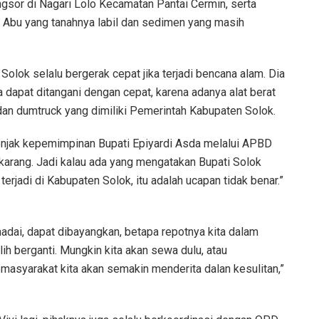
longsor di Nagari Lolo Kecamatan Pantai Cermin, serta
i Abu yang tanahnya labil dan sedimen yang masih
olok selalu bergerak cepat jika terjadi bencana alam. Dia
dapat ditangani dengan cepat, karena adanya alat berat
 dan dumtruck yang dimiliki Pemerintah Kabupaten Solok.
menjak kepemimpinan Bupati Epiyardi Asda melalui APBD
ekarang. Jadi kalau ada yang mengatakan Bupati Solok
rjadi di Kabupaten Solok, itu adalah ucapan tidak benar.”
madai, dapat dibayangkan, betapa repotnya kita dalam
ih berganti. Mungkin kita akan sewa dulu, atau
 masyarakat kita akan semakin menderita dalan kesulitan,”