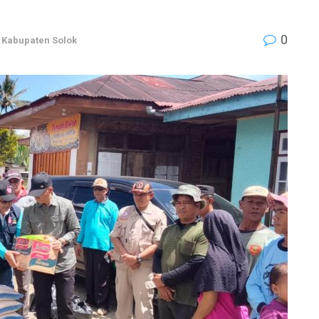
0
,
Kabupaten Solok