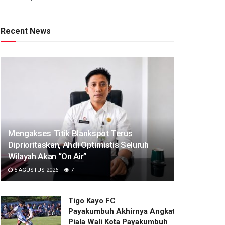
Recent News
Mengakses Titik Blankspot Terus
Diprioritaskan, Ahdi Optimistis Seluruh
Wilayah Akan “On Air”
5 AGUSTUS 2026
7
Tigo Kayo FC
Payakumbuh Akhirnya Angkat Trofi
Piala Wali Kota Payakumbuh