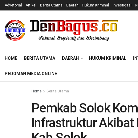
Advetorial
Artikel
Berita Utama
Daerah
Hukum Kriminal
Investigasi
N
HOME
BERITA UTAMA
DAERAH
HUKUM KRIMINAL
IN
PEDOMAN MEDIA ONLINE
Home
Berita Utama
Pemkab Solok Komi
Infrastruktur Akiba
Kab.Solok