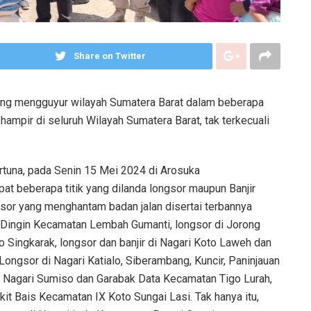
Share on Twitter
ang mengguyur wilayah Sumatera Barat dalam beberapa
ampir di seluruh Wilayah Sumatera Barat, tak terkecuali
rtuna, pada Senin 15 Mei 2024 di Arosuka
at beberapa titik yang dilanda longsor maupun Banjir
gsor yang menghantam badan jalan disertai terbannya
ie Dingin Kecamatan Lembah Gumanti, longsor di Jorong
 Singkarak, longsor dan banjir di Nagari Koto Laweh dan
ngsor di Nagari Katialo, Siberambang, Kuncir, Paninjauan
di Nagari Sumiso dan Garabak Data Kecamatan Tigo Lurah,
it Bais Kecamatan IX Koto Sungai Lasi. Tak hanya itu,