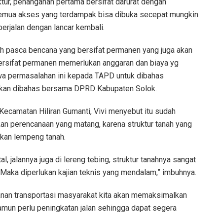
uktur, penanganan pertama bersifat darurat dengan
 semua akses yang terdampak bisa dibuka secepat mungkin
berjalan dengan lancar kembali.
lah pasca bencana yang bersifat permanen yang juga akan
ersifat permanen memerlukan anggaran dan biaya yg
a permasalahan ini kepada TAPD untuk dibahas
akan dibahas bersama DPRD Kabupaten Solok.
 Kecamatan Hiliran Gumanti, Vivi menyebut itu sudah
kan perencanaan yang matang, karena struktur tanah yang
rakan lempeng tanah.
tal, jalannya juga di lereng tebing, struktur tanahnya sangat
. Maka diperlukan kajian teknis yang mendalam,” imbuhnya.
nan transportasi masyarakat kita akan memaksimalkan
amun perlu peningkatan jalan sehingga dapat segera