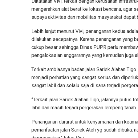
Dikatakan Vivi, terkait dengan kerusakan infrastr
mengerahkan alat berat ke lokasi bencana, agar
supaya aktivitas dan mobilitas masyarakat dapat 
Lebih lanjut menurut Vivi, penanganan kedua ada
dilakukan secepatnya. Karena penanganan yang b
cukup besar sehingga Dinas PUPR perlu membaw
pengalokasian anggarannya yang kemudian juga 
Terkait amblasnya badan jalan Sariek Alahan Tigo
menjadi perhatian yang sangat serius dan diperlu
sangat labil dan selalu saja di sana terjadi perge
“Terkait jalan Sariek Alahan Tigo, jalannya putus to
labil dan masih terjadi pergerakan lempeng tanah
Penanganan darurat untuk kenyamanan dan keama
pemanfaatan jalan Sariek Ateh yg sudah dibuka, n
dipergunakan,” tutup Vivi.