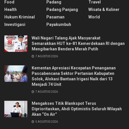
Food
Padang
Travel
Health
Padang Panjang
Wisata & Kuliner
Hukum Kriminal
Pasaman
World
Investigasi
Payakumbuh
Wali Nagari Talang Ajak Masyarakat
Semarakkan HUT ke-81 Kemerdekaan RI dengan
Mengibarkan Bendera Merah Putih
7 AGUSTUS 2026
Kementan Apresiasi Kecepatan Penanganan
Pascabencana Sektor Pertanian Kabupaten
Solok, Alokasi Bantuan Irigasi Naik dari 13
Menjadi 74 Unit
7 AGUSTUS 2026
Mengakses Titik Blankspot Terus
Diprioritaskan, Ahdi Optimistis Seluruh Wilayah
Akan “On Air”
5 AGUSTUS 2026