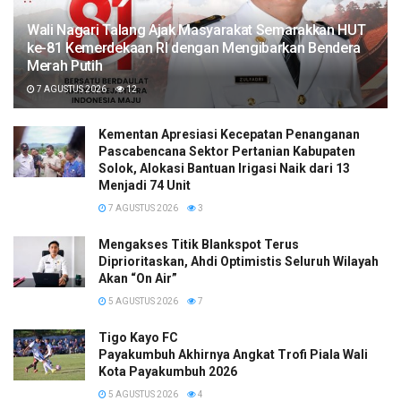
Wali Nagari Talang Ajak Masyarakat Semarakkan HUT
ke-81 Kemerdekaan RI dengan Mengibarkan Bendera
Merah Putih
7 AGUSTUS 2026
12
Kementan Apresiasi Kecepatan Penanganan
Pascabencana Sektor Pertanian Kabupaten
Solok, Alokasi Bantuan Irigasi Naik dari 13
Menjadi 74 Unit
7 AGUSTUS 2026
3
Mengakses Titik Blankspot Terus
Diprioritaskan, Ahdi Optimistis Seluruh Wilayah
Akan “On Air”
5 AGUSTUS 2026
7
Tigo Kayo FC
Payakumbuh Akhirnya Angkat Trofi Piala Wali
Kota Payakumbuh 2026
5 AGUSTUS 2026
4