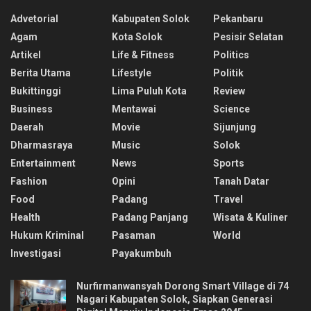
Advetorial
Kabupaten Solok
Pekanbaru
Agam
Kota Solok
Pesisir Selatan
Artikel
Life & Fitness
Politics
Berita Utama
Lifestyle
Politik
Bukittinggi
Lima Puluh Kota
Review
Business
Mentawai
Science
Daerah
Movie
Sijunjung
Dharmasraya
Music
Solok
Entertainment
News
Sports
Fashion
Opini
Tanah Datar
Food
Padang
Travel
Health
Padang Panjang
Wisata & Kuliner
Hukum Kriminal
Pasaman
World
Investigasi
Payakumbuh
Nurfirmanwansyah Dorong Smart Village di 74
Nagari Kabupaten Solok, Siapkan Generasi