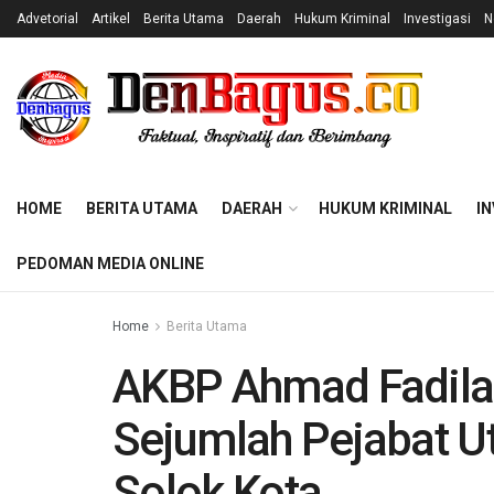
Advetorial
Artikel
Berita Utama
Daerah
Hukum Kriminal
Investigasi
N
HOME
BERITA UTAMA
DAERAH
HUKUM KRIMINAL
IN
PEDOMAN MEDIA ONLINE
Home
Berita Utama
AKBP Ahmad Fadilan
Sejumlah Pejabat Ut
Solok Kota