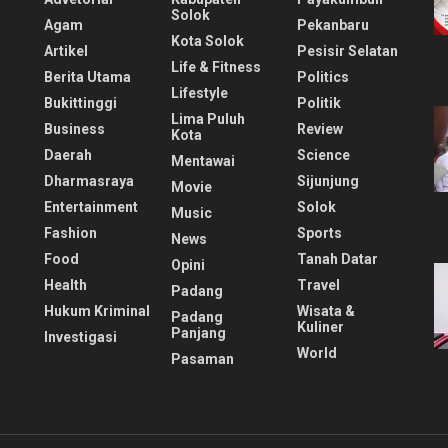
Solok
Agam
Pekanbaru
Kota Solok
Artikel
Pesisir Selatan
Life & Fitness
Berita Utama
Politics
Lifestyle
Bukittinggi
Politik
Lima Puluh
Business
Review
Kota
Daerah
Science
Mentawai
Dharmasraya
Sijunjung
Movie
Entertainment
Solok
Music
Fashion
Sports
News
Food
Tanah Datar
Opini
Health
Travel
Padang
Hukum Kriminal
Wisata &
Padang
Kuliner
Panjang
Investigasi
World
Pasaman