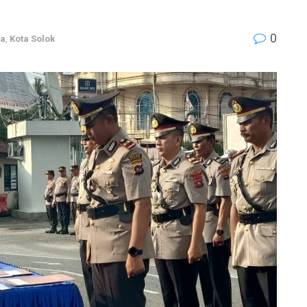
0
ma
,
Kota Solok