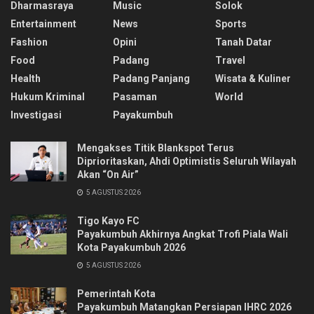
Dharmasraya
Music
Solok
Entertainment
News
Sports
Fashion
Opini
Tanah Datar
Food
Padang
Travel
Health
Padang Panjang
Wisata & Kuliner
Hukum Kriminal
Pasaman
World
Investigasi
Payakumbuh
Mengakses Titik Blankspot Terus
Diprioritaskan, Ahdi Optimistis Seluruh Wilayah
Akan “On Air”
5 AGUSTUS 2026
Tigo Kayo FC
Payakumbuh Akhirnya Angkat Trofi Piala Wali
Kota Payakumbuh 2026
5 AGUSTUS 2026
Pemerintah Kota
Payakumbuh Matangkan Persiapan IHRC 2026