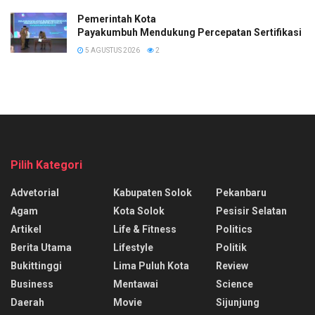
Pemerintah Kota
Payakumbuh Mendukung Percepatan Sertifikasi H
5 AGUSTUS 2026
2
Pilih Kategori
Advetorial
Kabupaten Solok
Pekanbaru
Agam
Kota Solok
Pesisir Selatan
Artikel
Life & Fitness
Politics
Berita Utama
Lifestyle
Politik
Bukittinggi
Lima Puluh Kota
Review
Business
Mentawai
Science
Daerah
Movie
Sijunjung