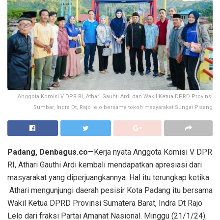
Anggota Komisi V DPR RI, Athari Gauhti Ardi dan Wakil Ketua DPRD Provinsi
Sumbar, Indra Dt, Rajo lelo bersama tokoh masyarakat Sungai Pisang
Padang, Denbagus.co
—Kerja nyata Anggota Komisi V DPR
RI, Athari Gauthi Ardi kembali mendapatkan apresiasi dari
masyarakat yang diperjuangkannya. Hal itu terungkap ketika
Athari mengunjungi daerah pesisir Kota Padang itu bersama
Wakil Ketua DPRD Provinsi Sumatera Barat, Indra Dt Rajo
Lelo dari fraksi Partai Amanat Nasional. Minggu (21/1/24).